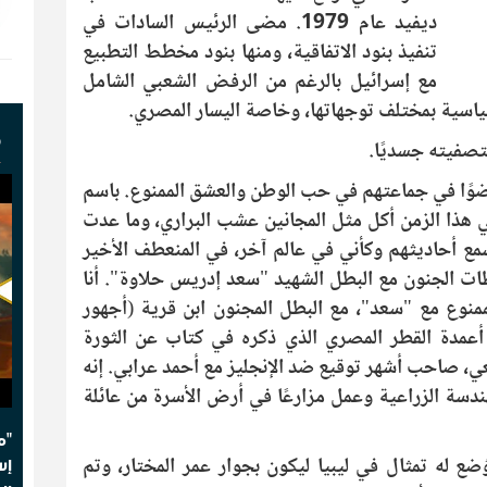
ديفيد عام 1979. مضى الرئيس السادات في
تنفيذ بنود الاتفاقية، ومنها بنود مخطط التطبيع
مع إسرائيل بالرغم من الرفض الشعبي الشامل
سياسية بمختلف توجهاتها، وخاصة اليسار المصري.
ف
بتصفيته جسديًا.
ضوًا في جماعتهم في حب الوطن والعشق الممنوع. باسم
 هذا الزمن أكل مثل المجانين عشب البراري، وما عدت
 أحاديثهم وكأني في عالم آخر، في المنعطف الأخير
ظات الجنون مع البطل الشهيد "سعد إدريس حلاوة". أنا
منوع مع "سعد"، مع البطل المجنون ابن قرية (أجهور
 أعمدة القطر المصري الذي ذكره في كتاب عن الثورة
فعي، صاحب أشهر توقيع ضد الإنجليز مع أحمد عرابي. إنه
سة الزراعية وعمل مزارعًا في أرض الأسرة من عائلة
"م
تشهاده في فبراير عام 1980م، وُضع له تمثال في ليبيا ليكون بجوار عمر المختار، وتم
إس