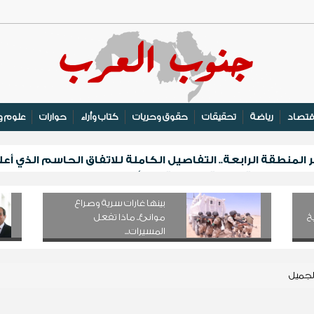
قتصاد
رياضة
تحقيقات
حقوق وحريات
كتاب وأراء
حوارات
علوم و
منطقة الرابعة.. التفاصيل الكاملة للاتفاق الحاسم الذي أعل
يلتقي برئيسة اللجنة الوطنية للمرأة لبحث التنسيق والتعاون
الهوية والتعريف بالتراث السقطري في قلنسية
بينها غارات سرية وصراع
لف مكيف على الأسر النازحة والأشد احتياجًا في مأرب
خ
موانئ.. ماذا تفعل
المسيرات...
لجميل