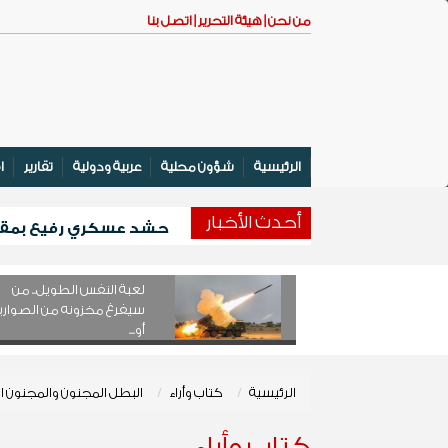
من نحن |
هيئة التحرير |
اتصل بنا
الرئيسية
شؤون محلية
عربية ودولية
تقارير
ا
أحدث اﻷخبار
حشد عسكري رفيع بمقر ال
وزير التعليم الفني والتدريب المهني 
انطلاق المخيم الصيفي الأول لتعزيز 
لعبة النفس الطويل.. من
بدعم كويتي .... تدشين مشروع لتوزيع أ
سيفرغ مخزونه من الصواري
أو...
الرئيسية
كتاب وأراء
البطل المجنون والمجنون ا
كتاب وأراء