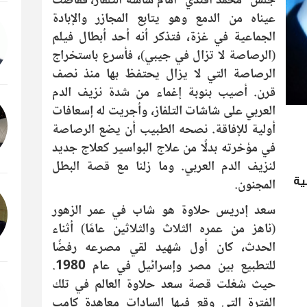
جلس "محمد أفندي" أمام شاشة التلفاز، ففاضت
عيناه من الدمع وهو يتابع المجازر والإبادة
الجماعية في غزة، فتذكر أنه أحد أبطال فيلم
(الرصاصة لا تزال في جيبي)، فأسرع باستخراج
الرصاصة التي لا يزال يحتفظ بها منذ نصف
قرن. أصيب بنوبة إغماء من شدة نزيف الدم
العربي على شاشات التلفاز، وأجريت له إسعافات
أولية للإفاقة. نصحه الطبيب أن يضع الرصاصة
في مؤخرته بدلًا من علاج البواسير كعلاج جديد
لنزيف الدم العربي. وما زلنا مع قصة البطل
المجنون.
ية
سعد إدريس حلاوة هو شاب في عمر الزهور
(ناهز من عمره الثلاث والثلاثين عامًا) أثناء
الحدث، كان أول شهيد لقي مصرعه رفضًا
للتطبيع بين مصر وإسرائيل في عام 1980.
حيث شغلت قصة سعد حلاوة العالم في تلك
الفترة التي وقع فيها السادات معاهدة كامب