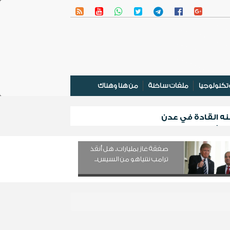
تكنولوجيا
ملفات ساخنة
من هنا وهناك
نه القادة في عدن
 المشترك
صفقة غاز بمليارات.. هل أنقذ
ترامب نتنياهو من السيس...