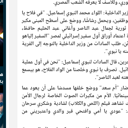
ري، وللأسف لا يعرفه الشعب المصري.
ال
ير الداخلية: اللواء محمد النبوي إسماعيل. "في فلاح يا
وظفين، ويحمل رشاشًا، ووضع على أسطح المبنى مكبر
رية لجمال عبد الناصر وأغاني عبد الحليم حافظ،
عتماد أوراق أول سفير إسرائيلي لمصر "السفير إلياهو
ن، طلب السادات من وزير الداخلية بالتوجه إلى القرية
ه يا نبوي".
ين، قال السادات لنبوي إسماعيل: "نحن في أول عملية
ئيل. تصرف يا نبوي وخلصنا من الواد الفلاح، هو بيسمع
هج
ته لعبد الناصر".
با
إحضار "أم سعد" ووضع خلفها مسدسًا على أن يعود عما
ينمائيًا. الأم من مكبرات الصوت الخاصة لرجال الأمن
ك تشاهد فيلم (اللص والكلاب) لشادية وشكري سرحان
: "عودي يا أمي وافتحي قبر والدي واعتبريني من