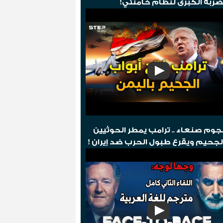
ضربة الكبرى لنظام خامنئي!
وم صنعاء .. ترامب يمطر الحوثيين
لجحيم ويقرع طبول الحرب ضد إيران !