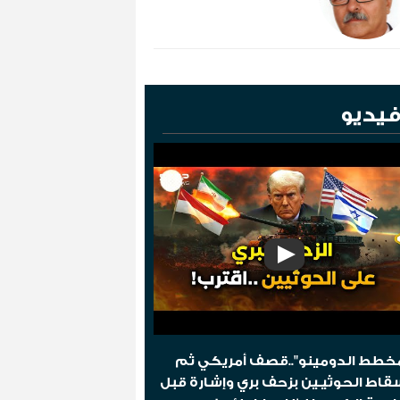
يديو
خطط الدومينو"..قصف أمريكي ثم
قاط الحوثيـين بزحف بري وإشارة قبل