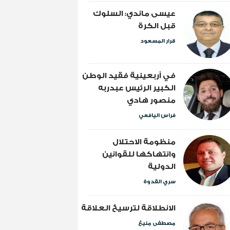
عيسى ماندي: السلوك
قبل الكرة
قرار المسعود
​في أربعينية فقيد الوطن
الكبير الرئيس عبدربه
منصور هادي
فراس اليافعي
منظومة الاحتلال
وانتهاكها للقوانين
الدولية
سري القدوة
الانطلاقة لترسيخ العلاقة
مصطفى منيغ