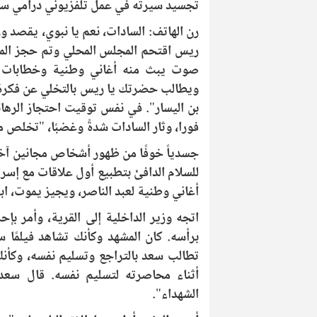
تجسيد سيرته في عمل تلفزيوني درامي سو
رن الهاتف: السادات، نعم يا نبوي، يقصد وز
ريس اقتحم المجلس المحلي وتم حجز الم
صوت يبث منه أغاني وطنية وخطابات ثو
ويطالب حضرتك يا ريس بالتخلي عن فكرة ا
بن اليسار". في نفس توقيت احتجاز الرهائ
فورا، وثار السادات شدةً وغضبًا، "تخلص من
جسدياً خوفًا من ظهور أشخاص مجانين آخر
للسلام الدافئ بتطبيع أول علاقات مع إسرا
أغاني وطنية لعبد الناصر، ويجيز يموت، ابع
اتجه وزير الداخلية إلى القرية، وأمر ب
برأسه. كان المشهد وكأنك تشاهد فيلمًا س
تطالب سعد بالتراجع وتسليم نفسه، وكأن
أثناء محاصرته لتسليم نفسه. قال سعد
الشهداء".