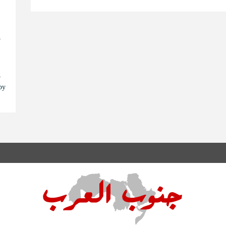
ا
ا
s by