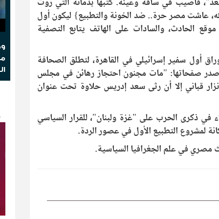
سعد"، فأصيب في ساقه وعينه. كتبها بدمائه التي روت
الله، عاشت مصر حرة.. ضد الخونة والتطبيع} ليكون أول
موقع الحادث، والسادات على الهاتف يتابع التصفية
وج
وراق أول سفير إسرائيلي في القاهرة، لتطلق الصحافة
مو
ال
 صدر صفحاتها: "مات مجنون احتجاز رهائن في مجلس
نزار قباني إلا أن رثى سعد إدريس حلاوة تحت عنوان
ك
ء في ذكرى الحرب على "غزة ولبنان"، للقرار السياسي
نة لمشروع التطبيع الأول في عصور الردة.
مصري في علم الجغرافيا السياسية.