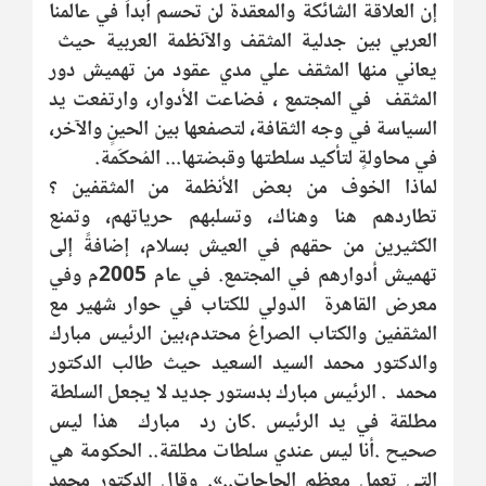
إن العلاقة الشائكة والمعقدة لن تحسم أبداً في عالمنا
العربي بين جدلية المثقف والآنظمة العربية حيث
يعاني منها المثقف علي مدي عقود من تهميش دور
المثقف في المجتمع ، فضاعت الأدوار، وارتفعت يد
السياسة في وجه الثقافة، لتصفعها بين الحينٍ والآخر،
في محاولةٍ لتأكيد سلطتها وقبضتها... المُحكَمة.
لماذا الخوف من بعض الأنظمة من المثقفين ؟
تطاردهم هنا وهناك، وتسلبهم حرياتهم، وتمنع
الكثيرين من حقهم في العيش بسلام، إضافةً إلى
تهميش أدوارهم في المجتمع. في عام 2005م وفي
معرض القاهرة الدولي للكتاب في حوار شهير مع
المثقفين والكتاب الصراعُ محتدم،بين الرئيس مبارك
والدكتور محمد السيد السعيد حيث طالب الدكتور
محمد . الرئيس مبارك بدستور جديد لا يجعل السلطة
مطلقة في يد الرئيس .كان رد مبارك هذا ليس
صحيح .أنا ليس عندي سلطات مطلقة.. الحكومة هي
التي تعمل معظم الحاجات..». وقال الدكتور محمد