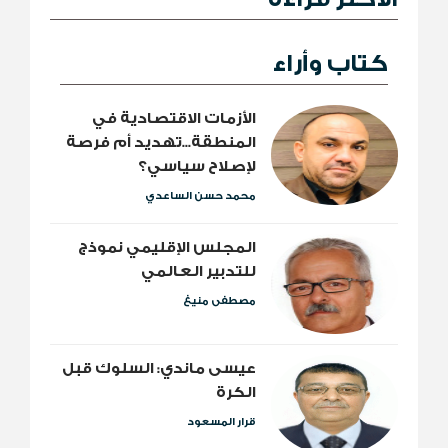
كتاب وأراء
الأزمات الاقتصادية في
المنطقة...تهديد أم فرصة
لإصلاح سياسي؟
محمد حسن الساعدي
المجلس الإقليمي نموذج
للتدبير العالمي
مصطفى منيغ
عيسى ماندي: السلوك قبل
الكرة
قرار المسعود