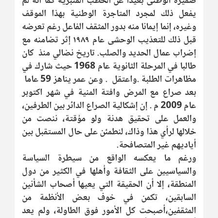
ضميره الوطنى بعيدا عن الخطب المنبرية كما أنه لم
يفعل ذلك لمجرد المتاجرة الوطنية بهذا الموقف
وغيره، إنما إيمانا منه بدور المثقف الفاعل رغم تعرضه
قبل ذلك للتعذيب الوحشى عام ١٩٨٩ إثر تضامنه مع
إضراب عمال الحديد والصلب. تاريخ نضالي منذ كان
طالبا في المرحلة الثانوية عام 1968 حيث شارك في
مظاهرات الطلبة .واعتقل . وعن عمر يناهز 59 عاما
بعد صراع مع المرض وافتة المنية في شهر اكتوبر
عام 2009 م . إن إشكالية الصراع الدائر بين الطرفين،
والعمل على تحقيق هدنة ولو مؤقتة، ننصت من
خلالها لرأي هذا وذاك، لنطمئن على حال المستقبل بين
أياديهم غير المتصافحة.
ورغم ما يعكسه الواقع من سيطرة السياسة
والسياسيين على الثقافة وأهلها في الكثير من دول
المنطقة، إلا أن الحقيقة التي يعيها أصحاب الشأنين
السابقين، تكمن في خوف بعض الأنظمة من
المثقفين،أصبحت كل الأمور فوق الطاولة، ولم يعد