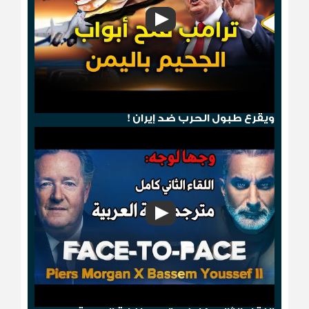
هجوم صنعاء .. ترامب يمطر الحوثيين بالجحيم
ويقرع طبول الحرب ضد إيران !
وجها لوجه: باسم يوسف مع بيرس مورغان