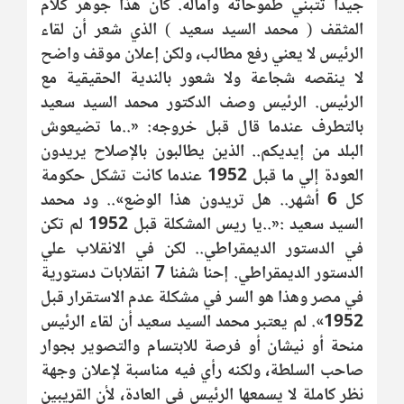
جيداً تتبني طموحاته وآماله. كان هذا جوهر كلام
المثقف ( محمد السيد سعيد ) الذي شعر أن لقاء
الرئيس لا يعني رفع مطالب، ولكن إعلان موقف واضح
لا ينقصه شجاعة ولا شعور بالندية الحقيقية مع
الرئيس. الرئيس وصف الدكتور محمد السيد سعيد
بالتطرف عندما قال قبل خروجه: «..ما تضيعوش
البلد من إيديكم.. الذين يطالبون بالإصلاح يريدون
العودة إلي ما قبل 1952 عندما كانت تشكل حكومة
كل 6 أشهر.. هل تريدون هذا الوضع».. ود محمد
السيد سعيد :«..يا ريس المشكلة قبل 1952 لم تكن
في الدستور الديمقراطي.. لكن في الانقلاب علي
الدستور الديمقراطي. إحنا شفنا 7 انقلابات دستورية
في مصر وهذا هو السر في مشكلة عدم الاستقرار قبل
1952». لم يعتبر محمد السيد سعيد أن لقاء الرئيس
منحة أو نيشان أو فرصة للابتسام والتصوير بجوار
صاحب السلطة، ولكنه رأي فيه مناسبة لإعلان وجهة
نظر كاملة لا يسمعها الرئيس في العادة، لأن القريبين