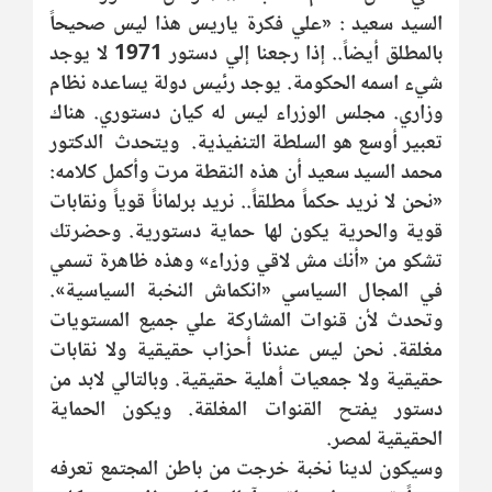
السيد سعيد : «علي فكرة ياريس هذا ليس صحيحاً
بالمطلق أيضاً.. إذا رجعنا إلي دستور 1971 لا يوجد
شيء اسمه الحكومة. يوجد رئيس دولة يساعده نظام
وزاري. مجلس الوزراء ليس له كيان دستوري. هناك
تعبير أوسع هو السلطة التنفيذية. ويتحدث الدكتور
محمد السيد سعيد أن هذه النقطة مرت وأكمل كلامه:
«نحن لا نريد حكماً مطلقاً.. نريد برلماناً قوياً ونقابات
قوية والحرية يكون لها حماية دستورية. وحضرتك
تشكو من «أنك مش لاقي وزراء» وهذه ظاهرة تسمي
في المجال السياسي «انكماش النخبة السياسية».
وتحدث لأن قنوات المشاركة علي جميع المستويات
مغلقة. نحن ليس عندنا أحزاب حقيقية ولا نقابات
حقيقية ولا جمعيات أهلية حقيقية. وبالتالي لابد من
دستور يفتح القنوات المغلقة. ويكون الحماية
الحقيقية لمصر.
وسيكون لدينا نخبة خرجت من باطن المجتمع تعرفه