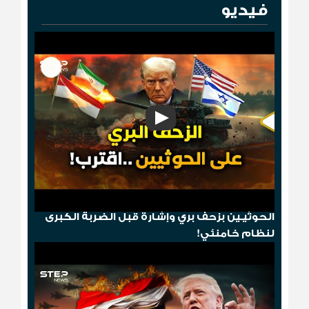
فيديو
"مخطط الدومينو"..قصف أمريكي ثم إسقاط
الحوثيـين بزحف بري وإشارة قبل الضربة الكبرى
لنظام خامنئي!