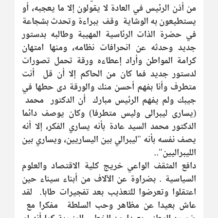
من أذن الرئيس في العادة لا يقولون إلا ما يعجبه، أو
يستطيعون به الوشاية وقف ببراءة وتحدث بشجاعة
في حضرة الذات الرئاسية المهيبة وطالبه بدستور
جديد وحدثه عن انحرافات نظامه، ومنها امتهان
كرامة المواطن وأراد إعطاءه ورقة تحمل تصورات
لدستور جديد فما كان من الحاكم إلا أن قل أنت
متطرف وأنا بفهم أحسن منك والورقة دى حطها في
جيبك ولم يفهم الرئيس مبارك أن الدكتور محمد
(يسارى ليبرالى وليس متطرفا) وكان يوصف دائما
الدكتور محمد السيد عادة بأنه يساري الفكر، إلا أنه
يصف نفسه بأنه "ليبرالي بين اليساريين، ويساري بين
الليبراليين"..
دافع المثقف الواعي خريج كلية الاقتصاد والعلوم
السياسية . بضراوة عن الآلاف من أبناء سيناء حين
اعتقلوا وتعرضوا للتعذيب بعد تفجيرات طابا. لقد
عاش بعيدا عن مظاهر وحب السلطة مفكرا مع