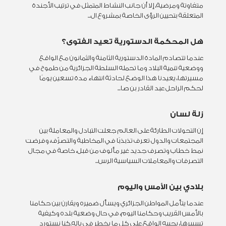
متفاوتة ومرضية، إلا أن جانب النشاط المتمثل في ترتيب الأجندة
المتعلقة بتحيين الرؤى الخاصة بمشروع ال...
هل المحكمة الدستورية تعيد الفتوى؟
عندما تتصادم المادة الدستورية الثامنة والثمانون مع الواقع
ووضعية تنمية البلاد وما تحمله السلطة الجزائرية من طموح في
مسيرتها، يعيدنا هذا الوضع لحادثة انتهاء مدة تسعين يومًا
لحكم الراحل عبد القادر بن صا...
زلة لسان
إن التحولات الطارئة على العالم جعلت التبادل والمعاملة بين
المجتمعات والدول تعرف تذبذبًا في المخاطبة والتصرّف، وفرضت
نمط خطاب وتصرف جديد غير مألوف من قبل، خاصة في مجال
التصرفات والمعاملات السياسية الرس...
بلادي بين الأمس واليوم
عندما يتأمل المواطن الجزائري ويسأل ضميره ويقارن بين حكامنا
بالأمس القريب وحكامنا اليوم، في حال وضعية بلده وكيفية
تسييرها، يجيبه الواقع على كل ما يخطر في باله.كنا نستورد