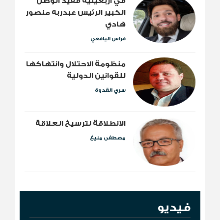
​في أربعينية فقيد الوطن
الكبير الرئيس عبدربه منصور
هادي
فراس اليافعي
منظومة الاحتلال وانتهاكها
للقوانين الدولية
سري القدوة
الانطلاقة لترسيخ العلاقة
مصطفى منيغ
فيديو