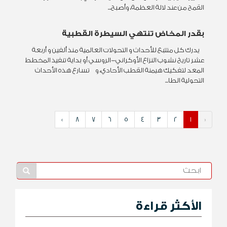
القمح من عند لالة العظمة، وأصبح...
بقدر المخاض تنتهي السيطرة القطبية
يدرك كل متتبع للأحداث و التحولات العالمية منذ ألفين و أربعة
عشر تاريخ نشوب النزاع الأوكراني-الروسي أو بداية تنفيذ المخطط
المعد لتفكيك هيمنة القطب الأحادي، و تسارع هذه الأحداث
التحولية الطا...
»
8
7
6
5
4
3
2
1
«
الأكثر قراءة