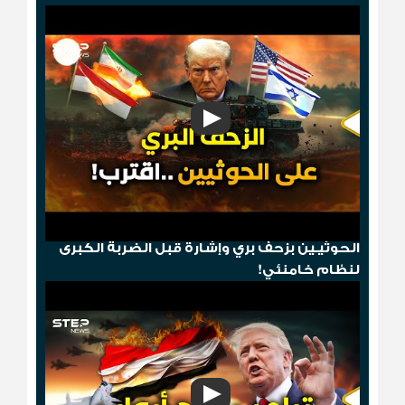
"مخطط الدومينو"..قصف أمريكي ثم إسقاط
الحوثيـين بزحف بري وإشارة قبل الضربة الكبرى
لنظام خامنئي!