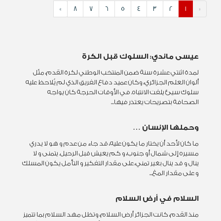
»
8
7
6
5
4
3
2
1
«
عيسى ماندي: السلوك قبل الكرة
لمدة اثنتي عشرة سنة ضمن المنتخب الوطني لكرة القدم، مثّل
ألوان العلم الجزائري، وكان عميد دفاع الفريق الذي لم يُلاحظ عليه
سلوك سيئ يلفت الانتباه. في الأوقات الحرجة كان يواجه
الصحافة بتصريحات يعتذر فيها...
وحملها الإنسان …
ما كان لأحد أن يختار ما يكون عليه، قد جاء من عدم و هو لا يدري
مسيره إلى شمال أو جنوب، و كم يعيش قبل الرحيل. يتمنى و لا
ينال و قد ينال بغير تمني، على مقدار التفكير و التأمل يكون المسلك
و على مقدار المغ...
السلام في أرض السلام
منذ القدم، كانت الجزائر أرض السلام، وتظل مهد السلام بما تتميز