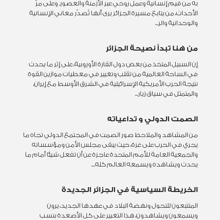
به من قيم إنسانية وعمل روحي عبر الأزمنة والعصور. وعلى مرّ
الأحداث، من يتابع مسيرة الجزائر يرى أنها تُصدِّر معاني الإنسانية
والوحدانية والر...
من هنا تبدأ نصيحة الجزائر
إن السبيل المتخذ من بعض دول القارة الأوروبية، على إثر ما يحدث
في الساحة العالمية من تقلب وتغيير في معطيات موازين القوة
نتيجة الحرب الأمريكية الإسرائيلية في الشرق الأوسط مع إيران،
والمتمثل في سياق زيار...
الصمت الدولي و تداعياته
من المشاهد والملاحظ صور الصمت في المجتمع الدولي تجاه ما
يجري في الحرب على غزة، حيث يبقى مجلس الأمن ومؤسساته
والجمعية العامة للأمم المتحدة عاجزة عن أن تفعل شيئًا أمام ما
يحدث ويشاهده ويسمعه العالم كله....
الخريطة السياسية في الجزائر الجديدة
المتتبعون للتحول ونهضة البلاد في عهدها الجديد، يرون
ويسمعون ويشاهدون، هذا التغيير على كل الأصعدة بنسب