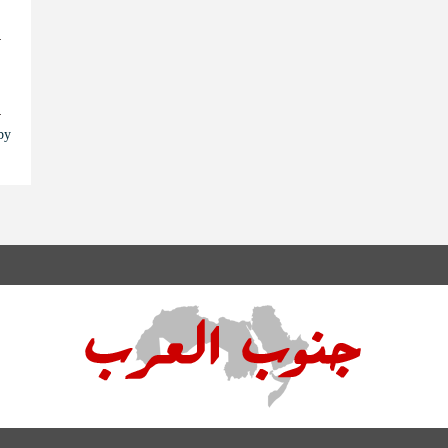
ا
ا
s by