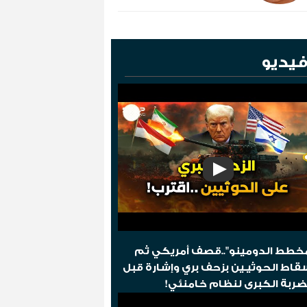
يديو
خطط الدومينو"..قصف أمريكي ثم
قاط الحوثيـين بزحف بري وإشارة قبل
ضربة الكبرى لنظام خامنئي!