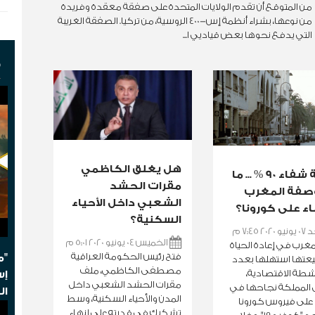
من المتوقع أن تقدم الولايات المتحدة على صفقة معقدة وفريدة
من نوعها، بشراء أنظمة إس-400 الروسية، من تركيا. الصفقة الغريبة
التي يدفع نحوها بعض قياديي ا...
ف
هل يغلق الكاظمي
بنسبة شفاء 90 % ... ما
مقرات الحشد
صفة المغرب
الشعبي داخل الأحياء
ء على كورونا؟
السكنية؟
20 7:45 م
الخميس 04 يونيو 2020 5:01 م
مغرب في إعادة الحياة
فتح رئيس الحكومة العراقية
"م
يعتها استهلها بعدد
مصطفى الكاظمي، ملف
شطة الاقتصادية،
إس
مقرات الحشد الشعبي داخل
 المملكة نجاحها في
ال
المدن والأحياء السكنية، وسط
 على فيروس كورونا
تشكيك في قدرته على إنهاء