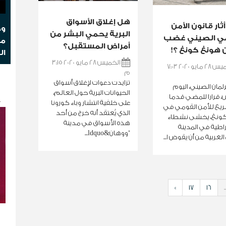
هل إغلاق الأسواق
أثار قانون الأمن
وج
البرية يحمي البشر من
ي الصيني غضب
مو
أمراض المستقبل؟
هونغ كونغ ؟!
ال
الخميس 28 مايو 2020 3:15
الخميس 28 مايو 2020 7:03
م
تزايدت دعوات لإغلاق أسواق
رلمان الصيني، اليوم
ك
الحيوانات البرية حول العالم،
 قرارا للمضي قدما
على خلفية انتشار وباء كورونا
يع للأمن القومي في
الذي يُعتقد أنه خرج من أحد
ونغ، يخشى نشطاء
هذه الأسواق في مدينة
اطية في المدينة
”ووهان&ldquo...
لغربية من أن يقوض ا...
»
17
16
..