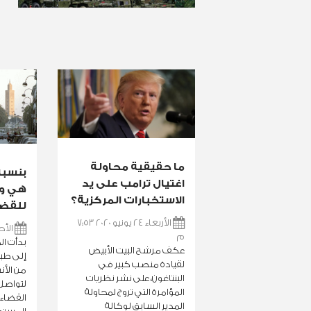
ما حقيقية محاولة
اغتيال ترامب على يد
هي و
الاستخبارات المركزية؟
للقضا
الأربعاء 24 يونيو 2020 7:53
الأحد 07 يونيو 20
م
بدأت ال
عكف مرشح البيت الأبيض
إلى طب
لقيادة منصب كبير في
من الأن
البنتاغون، على نشر نظريات
لتواصل
المؤامرة التي تروج لمحاولة
القضاء
المدير السابق لوكالة