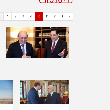
تحقيقات
.
8
7
6
5
4
3
2
1
«