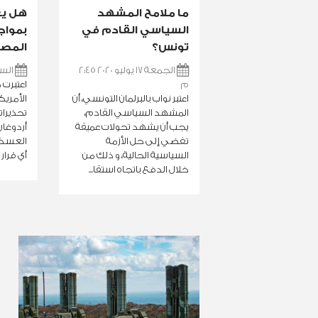
ما ملامح المشهد
هل يغ
السياسي القادم في
بمواج
تونس؟
المصر
الجمعة 17 يوليو 2020 2:45
السبت 11 يوليو
م
اعتبرت 
اعتبر نواب بالبرلمان التونسي، أن
الأمريك
المشهد السياسي القادم،
تحذيرا
يجب أن يشهد تحولات عميقة
أردوغان
تفضي إلى حل الأزمة
العسكري
السياسية الحالية، و ذلك من
أي قرار 
خلال الدفع باتجاه استقا...