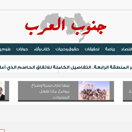
قتصاد
رياضة
تحقيقات
حقوق وحريات
كتاب وأراء
حوارات
علوم و
منطقة الرابعة.. التفاصيل الكاملة للاتفاق الحاسم الذي أعل
يلتقي برئيسة اللجنة الوطنية للمرأة لبحث التنسيق والتعاون
الهوية والتعريف بالتراث السقطري في قلنسية
بينها غارات سرية وصراع
لف مكيف على الأسر النازحة والأشد احتياجًا في مأرب
خ
موانئ.. ماذا تفعل
المسيرات...