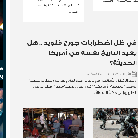
فيد 19". وخلا...
هذا الملف الشائك. ويوم
أمس...
في ظل اضطرابات جورج فلويد .. هل
يعيد التاريخ نفسه في أمريكا
الحديثة؟
هج
الأربعاء 03 يونيو 2020 7:08 م
با
وجد الرئيس الأمريكي دونالد ترامب، الذي وعد في خطاب تنصيبه
بوقف ”المذبحة الأمريكية“ في الحال، نفسه بعد 3 سنوات في
الطريق إلى مخبأ البيت الأ...