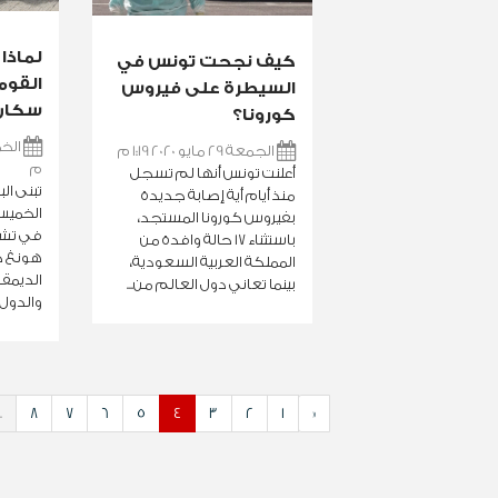
لماذا 
كيف نجحت تونس في
القوم
السيطرة على فيروس
سكان 
كورونا؟
الجمعة 29 مايو 2020 1:19 م
م
أعلنت تونس أنها لم تسجل
تبنى الب
منذ أيام أية إصابة جديدة
الخميس،
بفيروس كورونا المستجد،
في تشر
باستثناء 17 حالة وافدة من
هونغ ك
المملكة العربية السعودية،
الديمقر
بينما تعاني دول العالم من...
والدول ا
.
8
7
6
5
4
3
2
1
«