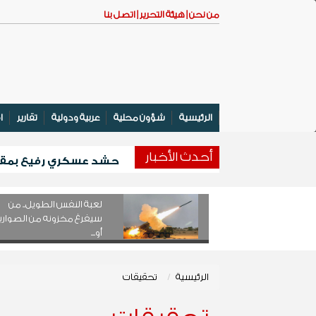
من نحن |
هيئة التحرير |
اتصل بنا
الرئيسية
شؤون محلية
عربية ودولية
تقارير
ا
أحدث اﻷخبار
حشد عسكري رفيع بمقر ال
وزير التعليم الفني والتدريب المهني 
انطلاق المخيم الصيفي الأول لتعزيز 
لعبة النفس الطويل.. من
بدعم كويتي .... تدشين مشروع لتوزيع أ
سيفرغ مخزونه من الصواري
أو...
الرئيسية
تحقيقات