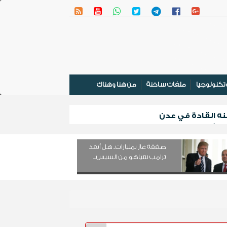
تكنولوجيا
ملفات ساخنة
من هنا وهناك
نه القادة في عدن
 المشترك
صفقة غاز بمليارات.. هل أنقذ
ترامب نتنياهو من السيس...