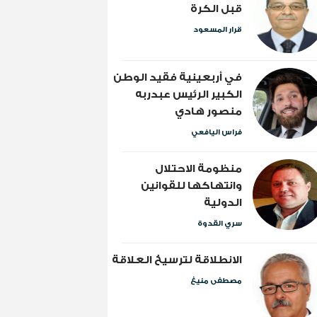
قبل الكرة
قرار المسعود
​في أربعينية فقيد الوطن
الكبير الرئيس عبدربه
منصور هادي
فراس اليافعي
منظومة الاحتلال
وانتهاكها للقوانين
الدولية
سري القدوة
الانطلاقة لترسيخ العلاقة
مصطفى منيغ