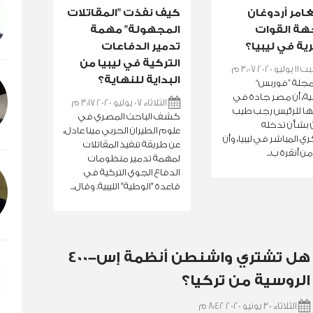
امر أردوغان
كيف نفذت "المقاتلات
هة القوات
المجهولة" مهمة
ية في ليبيا؟
تدمير الدفاعات
التركية في ليبيا من
 2020 3:07 م
البداية للنهاية؟
مجلة ”فوربس“
ية، أن مصر جادة في
الثلاثاء 07 يوليو 2020 3:17 م
تها للرئيس رجب طيب
كشف الباحث المصري في
 بشأن تدخله
علوم الطيران الحربي مينا عادل،
 المباشر في ليبيا، وأن
عن طريقة تنفيذ المقاتلات
من أنقرة ب...
لمهمة تدمير منظومات
الدفاع الجوي التركية في
قاعدة "الوطية" الليبية. وقال...
هل تشتري واشنطن أنظمة إس-400
الروسية من تركيا؟
الثلاثاء 30 يونيو 2020 8:42 م