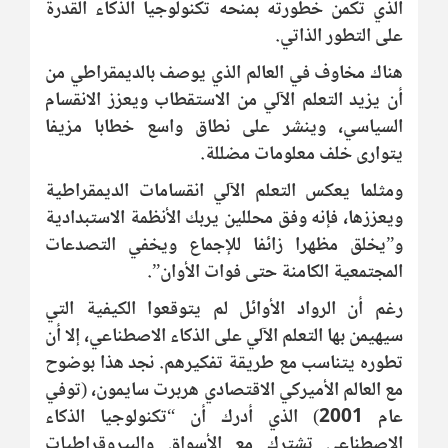
الذي تكمن خطورته بمنحه تكنولوجيا الذكاء القدرة
على التطور الذاتي.
هناك مخاوف في العالم الذي يوصف بالديمقراطي من
أن يزيد التعلم الآلي من الاستقطاب ويعزز الانقسام
السياسي، وينشر على نطاق واسع خطابا مزيفا
يتوارى خلف معلومات مضللة.
ومثلما يعكس التعلم الآلي انقسامات الديمقراطية
ويعززها، فإنه وفق محللين يربك الأنظمة الاستبدادية
و”يخلق مظهرا زائفا للإجماع ويخفي التصدعات
المجتمعية الكامنة حتى فوات الأوان”.
رغم أن الرواد الأوائل لم يتوقعوا الكيفية التي
سيهيمن بها التعلم الآلي على الذكاء الاصطناعي، إلا أن
تطوره يتناسب مع طريقة تفكيرهم. نجد هذا بوضوح
مع العالم الأميركي الاقتصادي هربرت سايمون، (توفي
عام 2001) الذي أدرك أن “تكنولوجيا الذكاء
الاصطناعي تشترك مع الأسواق والبيروقراطيات