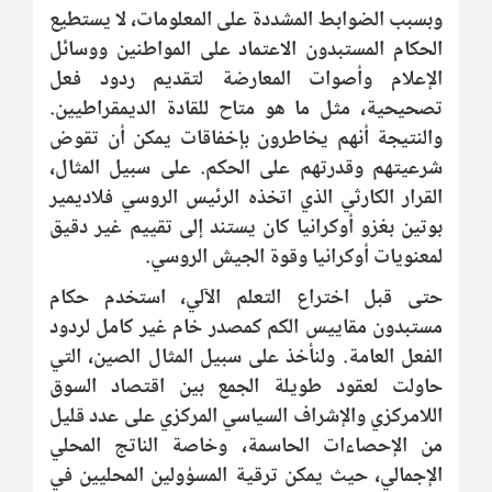
وبسبب الضوابط المشددة على المعلومات، لا يستطيع
الحكام المستبدون الاعتماد على المواطنين ووسائل
الإعلام وأصوات المعارضة لتقديم ردود فعل
تصحيحية، مثل ما هو متاح للقادة الديمقراطيين.
والنتيجة أنهم يخاطرون بإخفاقات يمكن أن تقوض
شرعيتهم وقدرتهم على الحكم. على سبيل المثال،
القرار الكارثي الذي اتخذه الرئيس الروسي فلاديمير
بوتين بغزو أوكرانيا كان يستند إلى تقييم غير دقيق
لمعنويات أوكرانيا وقوة الجيش الروسي.
حتى قبل اختراع التعلم الآلي، استخدم حكام
مستبدون مقاييس الكم كمصدر خام غير كامل لردود
الفعل العامة. ولنأخذ على سبيل المثال الصين، التي
حاولت لعقود طويلة الجمع بين اقتصاد السوق
اللامركزي والإشراف السياسي المركزي على عدد قليل
من الإحصاءات الحاسمة، وخاصة الناتج المحلي
الإجمالي، حيث يمكن ترقية المسؤولين المحليين في