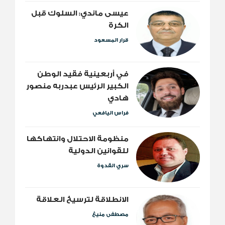
عيسى ماندي: السلوك قبل
الكرة
قرار المسعود
​في أربعينية فقيد الوطن
الكبير الرئيس عبدربه منصور
هادي
فراس اليافعي
منظومة الاحتلال وانتهاكها
للقوانين الدولية
سري القدوة
الانطلاقة لترسيخ العلاقة
مصطفى منيغ