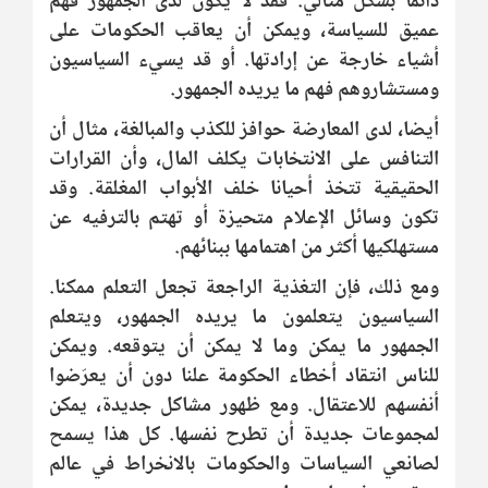
دائما بشكل مثالي. فقد لا يكون لدى الجمهور فهم
عميق للسياسة، ويمكن أن يعاقب الحكومات على
أشياء خارجة عن إرادتها. أو قد يسيء السياسيون
ومستشاروهم فهم ما يريده الجمهور.
أيضا، لدى المعارضة حوافز للكذب والمبالغة، مثال أن
التنافس على الانتخابات يكلف المال، وأن القرارات
الحقيقية تتخذ أحيانا خلف الأبواب المغلقة. وقد
تكون وسائل الإعلام متحيزة أو تهتم بالترفيه عن
مستهلكيها أكثر من اهتمامها ببنائهم.
ومع ذلك، فإن التغذية الراجعة تجعل التعلم ممكنا.
السياسيون يتعلمون ما يريده الجمهور، ويتعلم
الجمهور ما يمكن وما لا يمكن أن يتوقعه. ويمكن
للناس انتقاد أخطاء الحكومة علنا دون أن يعرّضوا
أنفسهم للاعتقال. ومع ظهور مشاكل جديدة، يمكن
لمجموعات جديدة أن تطرح نفسها. كل هذا يسمح
لصانعي السياسات والحكومات بالانخراط في عالم