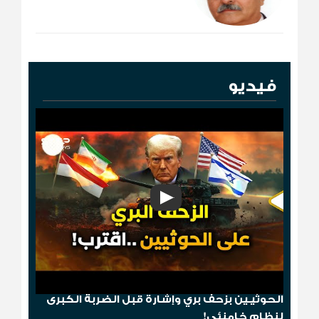
فيديو
"مخطط الدومينو"..قصف أمريكي ثم إسقاط
الحوثيـين بزحف بري وإشارة قبل الضربة الكبرى
لنظام خامنئي!