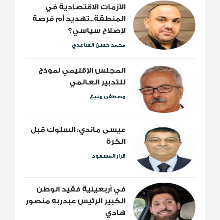
الأزمات الاقتصادية في
المنطقة...تهديد أم فرصة
لإصلاح سياسي؟
محمد حسن الساعدي
المجلس الإقليمي نموذج
للتدبير العالمي
مصطفى منيغ
عيسى ماندي: السلوك قبل
الكرة
قرار المسعود
​في أربعينية فقيد الوطن
الكبير الرئيس عبدربه منصور
هادي