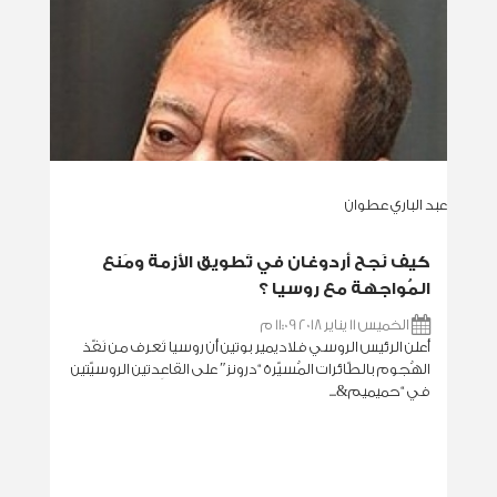
عبد الباري عطوان
كيف نَجح أردوغان في تَطويق الأزمة ومَنع
المُواجهة مع روسيا ؟
الخميس 11 يناير 2018 11:09 م
أعلن الرئيس الروسي فلاديمير بوتين أن روسيا تَعرف من نَفّذ
الهُجوم بالطّائرات المُسيّرة “درونز″ على القاعِدتين الروسيّتين
في “حميميم&...