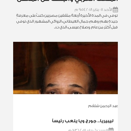
الأحد 07 يناير 2018 9:54 م
توفي في المدة الأخيرة أربعة مثقفين مصريين كنتُ على معرفةٍ
جيدةٍ بهم؛ وهم: جمال الغيطاني، الروائي المشهور الذي توفي
قبل أكثر من عام. وصلاح عيسى، الذي ت...
عبد الرحمن شلقم
ليبيريا... جورج ويا يلعب رئيساً
السبت 06 يناير 2018 7:36 م