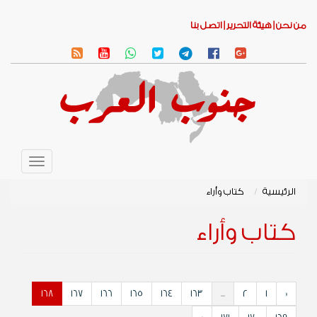
من نحن |
هيئة التحرير |
اتصل بنا
Toggle
avigation
الرئيسية
كتاب وأراء
كتاب وأراء
168
167
166
165
164
163
...
2
1
«