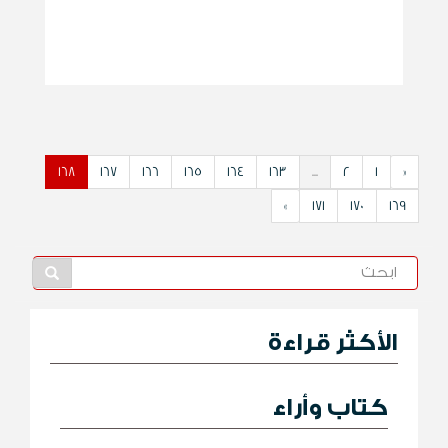
168
167
166
165
164
163
...
2
1
«
»
171
170
169
الأكثر قراءة
كتاب وأراء