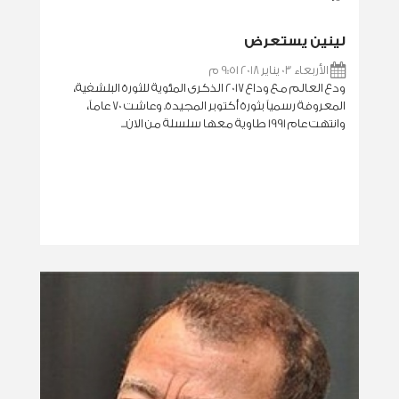
لينين يستعرض
الأربعاء 03 يناير 2018 9:51 م
ودع العالم مع وداع 2017 الذكرى المئوية للثورة البلشفية،
المعروفة رسمياً بثورة أكتوبر المجيدة. وعاشت 70 عاماً،
وانتهت عام 1991 طاوية معها سلسلة من الان...