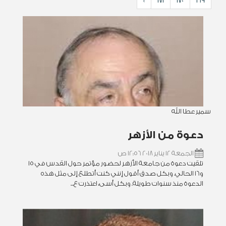
»
171
170
169
سمير عطا الله
دعوة من الأزهر
الجمعة 12 يناير 2018 12:56 ص
تلقيت دعوة من جامعة الأزهر لحضور مؤتمر حول القدس في 15
و16 الحالي. وبكل صدق أقول إنني كنت أتطلع إلى مثل هذه
الدعوة منذ سنوات طويلة. وبكل أسى، اعتذرت ع...