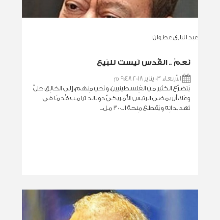
عبد الباري عطوان
نَعمْ .. القُدس لَيست للبَيع
الأربعاء 03 يناير 2018 9:48 م
يَتضرّع الكثير من الفِلسطينيين، ونَحن مِنهم، إلى الخالِق جلَّ
وعَلا، أن يمضي الرئيس الأمريكيّ دونالد ترامب قُدمًا في
تَهديداتِه ويَقطع مِنحة الـ300 مل...