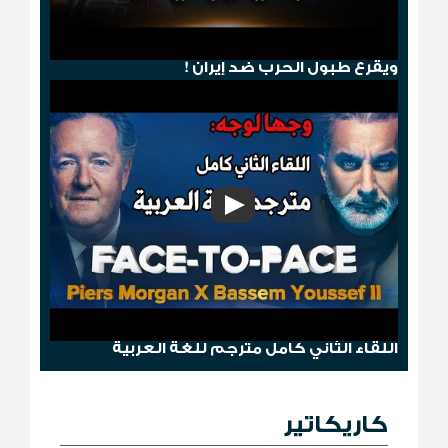
هجوم صنعاء .. ترامب يمطر الحوثيين بالجحيم
ويقرع طبول الحرب ضد إيران !
وجها لوجه: باسم يوسف مع بيرس مورغان
اللقاء الثاني كامل مترجم للغة العربية
كاريكاتير