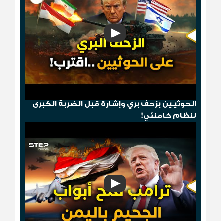
"مخطط الدومينو"..قصف أمريكي ثم إسقاط
الحوثيـين بزحف بري وإشارة قبل الضربة الكبرى
لنظام خامنئي!