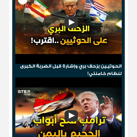
"مخطط الدومينو"..قصف أمريكي ثم إسقاط
الحوثيـين بزحف بري وإشارة قبل الضربة الكبرى
لنظام خامنئي!