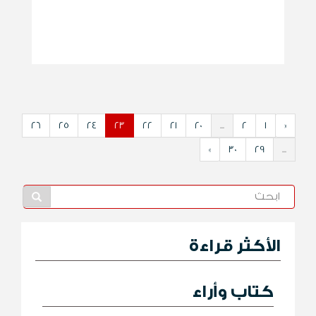
26
25
24
23
22
21
20
...
2
1
«
»
30
29
...
الأكثر قراءة
كتاب وأراء