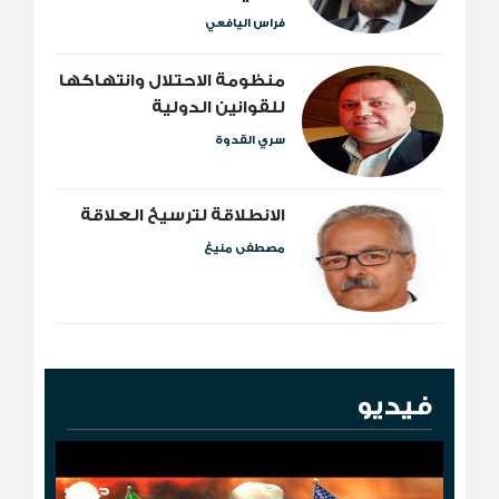
فراس اليافعي
منظومة الاحتلال وانتهاكها
للقوانين الدولية
سري القدوة
الانطلاقة لترسيخ العلاقة
مصطفى منيغ
فيديو