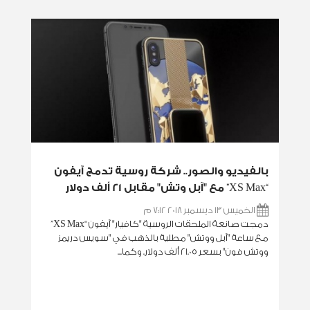
بالفيديو والصور.. شركة روسية تدمج آيفون
“XS Max” مع "آبل وتش" مقابل 21 ألف دولار
الخميس 13 ديسمبر 2018 7:12 م
دمجت صانعة الملحقات الروسية "كافيار" آيفون “XS Max”
مع ساعة "آبل ووتش" مطلية بالذهب في "سويس دريمز
ووتش فون" بسعر 21.05 ألف دولار. وكما...