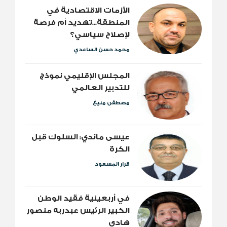
الأزمات الاقتصادية في
المنطقة...تهديد أم فرصة
لإصلاح سياسي؟
محمد حسن الساعدي
المجلس الإقليمي نموذج
للتدبير العالمي
مصطفى منيغ
عيسى ماندي: السلوك قبل
الكرة
قرار المسعود
​في أربعينية فقيد الوطن
الكبير الرئيس عبدربه منصور
هادي