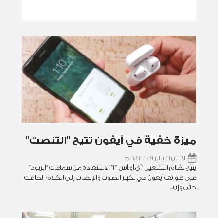
ميزة خفية في آيفون تتيح "التنصت"
الاثنين 21 يناير 2019 6:42 م
يتيح نظام التشغيل “آي.أو.أس 12” الاستفادة من سماعات “آيربود”
على هواتف آيفون في تكبير الصوت والإنصات إلى الكلام الخافت
حتى وإن...