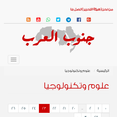
من نحن |
هيئة التحرير |
اتصل بنا
Toggle
avigation
الرئيسية
علوم وتكنولوجيا
علوم وتكنولوجيا
26
25
24
23
22
21
20
...
2
1
«