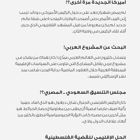
أميركا الجديدة مرة أخرى؟!
لم يمضِ شهران بعد على دخول الرئيس الأميركي دونالد ترمب
إلى البيت الأبيض حتى أصبحت الولايات المتحدة على شفا عالم
جديد لم يكن معروفاً من قبل. المشهد التلفزيوني الذي جرى
أثناء لقاء الرئيس في ولايته الثان...
البحث عن المشروع العربي!
يتساءل كثيرون في العالم العربي عمَّا إذا كان هناك مَن يفكر في
مشروع عربي يقابل المشاريع التي تناوبت على السياسات الإقليمية
للمنطقة العربية خلال العقود الماضية. بداية البحث شاعت منذ
نشر الإسرائيلي شيمو...
مجلس التنسيق السعودي ــ المصري؟!
كان الرئيس الفرنسي الجنرال شارل ديغول هو الذي اعتاد حينما
يأتيه ضيف عارضاً قضية أن يطلب من معاونيه إحضار الخرائط. هو
مثل آخرين من عصره كانت الرؤية الجيوسياسية تنطق بالكثير من
أبعاد علاقات الدول. ولا ي...
الحل الإقليمي للقضية الفلسطينية