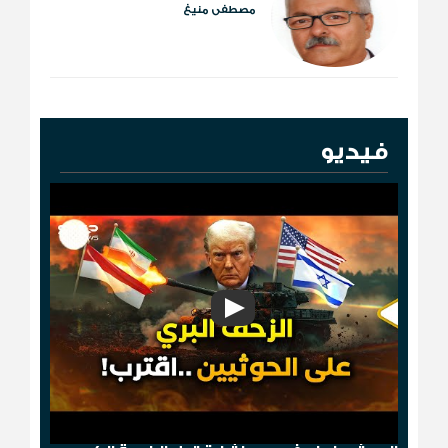
مصطفى منيغ
فيديو
"مخطط الدومينو"..قصف أمريكي ثم إسقاط