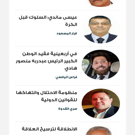
عيسى ماندي: السلوك قبل
الكرة
قرار المسعود
​في أربعينية فقيد الوطن
الكبير الرئيس عبدربه منصور
هادي
فراس اليافعي
منظومة الاحتلال وانتهاكها
للقوانين الدولية
سري القدوة
الانطلاقة لترسيخ العلاقة