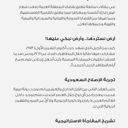
في مقالات سابقة تتعلق بقضايا المنطقة العربية رفعت شعار
«ليس لنا إلا أنفسنا»، ومعناها فيما يتعلق بالقضية الفلسطينية،
وربما غيرها من القضايا السورية واللبنانية والسودانية واليمنية
والليبية، وجميعها تتعل...
أرض نستردّها... وأرض نبكي عليها!
كنت من الجيل الذي شهد حرب أكتوبر (تشرين الأول) 1973،
فشاركت فيها طالباً خلال المظاهرات ابتداءً من 1968، وحتى عندما
التحقتُ بالقوات المسلحة المصرية كنت أجعل إجازتي تتواءم مع
أيام التظاهر. الحرب أخرجت أ...
تجربة الإصلاح السعودية
حتى العقد الثاني من القرن الحادي والعشرين لم توجد دولة عربية
قدمت معجزة من أي نوع خلال العصر الحديث، فلم توجد داخل
العالم العربي لا يابان، ولا كوريا الجنوبية، ولا أيٍّ من النمور والفهود
الدولية التي ن...
تشريح المفاجأة الاستراتيجية