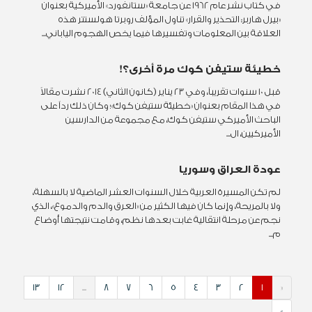
في كتاب نشر عام 1962 عن جامعة «ستانفورد» الأميركية بعنوان
«بيرل هاربر: التحذير والقرار» تناول المؤلف روبرتا هولستتر هذه
العلاقة بين المعلومات وتفسيرها فيما يخص الهجوم الياباني...
خطيئة ستيفن كوك مرة أخرى؟!
قبل 10 سنوات تقريباً، وفي 23 يناير (كانون الثاني) 2014 نشرت مقالاً
في هذا المقام بعنوان «خطيئة ستيفن كوك»؛ وكان ذلك رداً على
الباحث الأميركي ستيفن كوك، مع مجموعة من الدارسين
الأميركيين، ال...
عودة العراق وسوريا
لم تكن المسيرة العربية خلال السنوات العشر الماضية لا بالسهلة،
ولا بالمريحة، وإنما كان فيها الكثير من «العرق والدم والدموع»، الذي
نجم عن مرحلة انتقالية غابت بعدها نظم، وقامت نتيجتها أوضاع
م...
13
12
...
8
7
6
5
4
3
2
1
«
»