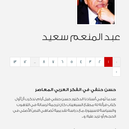
عبد المنعم سعيد
13
12
...
8
7
6
5
4
3
2
1
«
»
حسن حنفي في الفكر العربي المعاصر
عندما تُوفي أستاذنا الدكتور حسن حنفي قبل أيام، تذكرت أنّ أول
كتابٍ قرأته له مطلع السبعينات كان ترجمة لرسالة في اللاهوت
والسياسة لاسبينوزا، مع دراسة تقديمية تُضاهي النصّ الأصلي في
الحجم أو تزيد عليه. و...