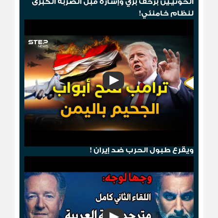
الحوثيـين بزحف بري وإشارة قبل الضربة الكبرى
لنظام خامنئي!
هجوم صنعاء .. ترامب يمطر الحوثيين بالجحيم
ويقرع طبول الحرب ضد إيران !