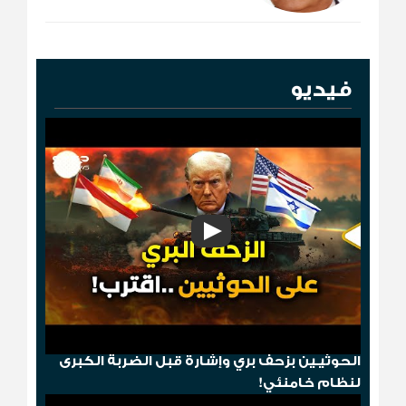
فيديو
"مخطط الدومينو"..قصف أمريكي ثم إسقاط
الحوثيـين بزحف بري وإشارة قبل الضربة الكبرى
لنظام خامنئي!