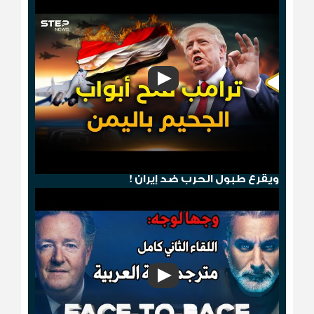
هجوم صنعاء .. ترامب يمطر الحوثيين بالجحيم
ويقرع طبول الحرب ضد إيران !