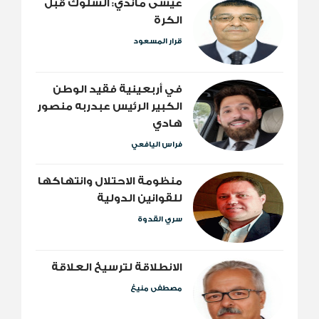
عيسى ماندي: السلوك قبل
الكرة
قرار المسعود
​في أربعينية فقيد الوطن
الكبير الرئيس عبدربه منصور
هادي
فراس اليافعي
منظومة الاحتلال وانتهاكها
للقوانين الدولية
سري القدوة
الانطلاقة لترسيخ العلاقة
مصطفى منيغ