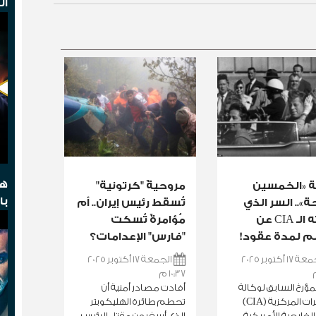
ال
هج
ة «الخمسين
مروحيةٌ "كرتونية"
با
.. السر الذي
تُسقط رئيس إيران.. أم
أخفته الـ CIA عن
مُؤامرةٌ تُسكت
م لمدة عقود!
"فارس" الإعدامات؟
الجمعة 17 أكتوبر 2025
الجمعة 17 أكتوبر 2025
10:37 م
لمؤرخ السابق لوكالة
أفادت مصادر أمنية أن
المخابرات المركزية (CIA)
تحطم طائرة الهليكوبتر
الخارجية الأمريكية،
الذي أسفر عن مقتل الرئيس