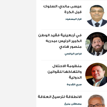
عيسى ماندي: السلوك
قبل الكرة
قرار المسعود
​في أربعينية فقيد الوطن
الكبير الرئيس عبدربه
منصور هادي
فراس اليافعي
منظومة الاحتلال
وانتهاكها للقوانين
الدولية
سري القدوة
الانطلاقة لترسيخ العلاقة
مصطفى منيغ