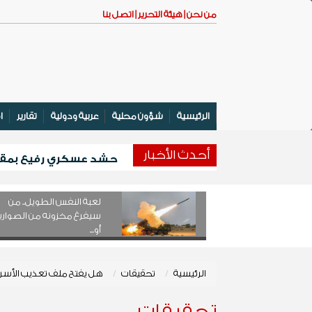
من نحن |
هيئة التحرير |
اتصل بنا
الرئيسية
شؤون محلية
عربية ودولية
تقارير
ا
أحدث اﻷخبار
حشد عسكري رفيع بمقر ال
وزير التعليم الفني والتدريب المهني 
انطلاق المخيم الصيفي الأول لتعزيز 
لعبة النفس الطويل.. من
بدعم كويتي .... تدشين مشروع لتوزيع أ
سيفرغ مخزونه من الصواري
أو...
الرئيسية
تحقيقات
هل يفتح ملف تعذيب الأسرى 
تحقيقات