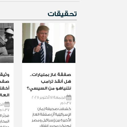
تحقيقات
صفقة غاز بمليارات..
وثيق
هل أنقذ ترامب
صفحة»
نتنياهو من السيسي؟
العال
الجمعة 17 أكتوبر 2025
10:37 م
كشفت صحيفة زمان
10:37 م
الإسرائيلية أن صفقة الغاز
فجّر ا
الأخيرة بين إسرائيل ومصر
لم تكن مجرد اتفاق
ووزارة 