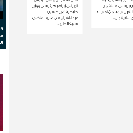
بيرسي، قنبلة من
الإيراني إبراهيم رئيسي ووزير
الثقيل تزامناً مع اقتراب
خارجية أمير حسين
الثانية وال...
عبداللهيان في مايو الماضي
سببه الظرو...
وج
مو
ال
ك