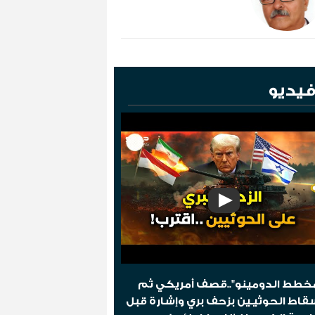
يديو
خطط الدومينو"..قصف أمريكي ثم
قاط الحوثيـين بزحف بري وإشارة قبل