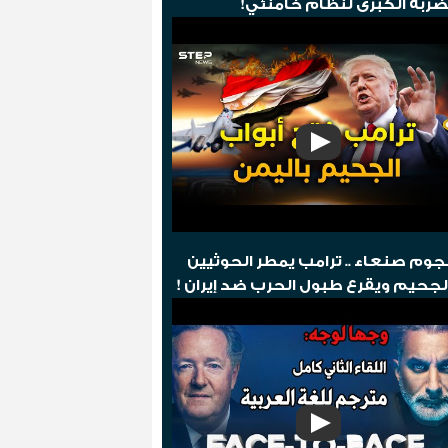
ضربة الكبرى لنظام خامنئي!
وم صنعاء .. ترامب يمطر الحوثيين
لجحيم ويقرع طبول الحرب ضد إيران !