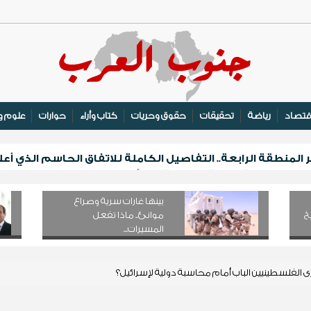
قتصاد
رياضة
تحقيقات
حقوق وحريات
كتاب وأراء
حوارات
علوم و
منطقة الرابعة.. التفاصيل الكاملة للاتفاق الحاسم الذي أعل
يلتقي برئيسة اللجنة الوطنية للمرأة لبحث التنسيق والتعاون
الهوية والتعريف بالتراث السقطري في قلنسية
بينها غارات سرية وصراع
لف مكيف على الأسر النازحة والأشد احتياجًا في مأرب
خ
موانئ.. ماذا تفعل
المسيرات...
الفلسطينيين الباب أمام محاسبة دولية لإسرائيل؟