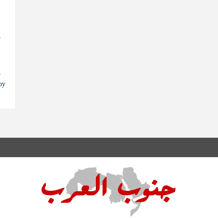
ا
ا
s by