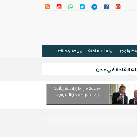
تكنولوجيا
ملفات ساخنة
من هنا وهناك
نه القادة في عدن
 المشترك
صفقة غاز بمليارات.. هل أنقذ
ترامب نتنياهو من السيس...