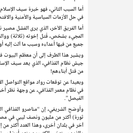
أما السبب الثاني، فهو خبرة سيف الإسلا
في حل الأزمات السياسية والأمنية والاقتص
أما الفريق الآخر، الذي يرى الفشل مصير 
المجيء بشخص، قُتل إخوته (ثلاثة) ووالده
جميع من فيها أعداءه وسبب ما آلت إليه أ
جيش نظام القذافي، الذي يعد سيف الإسلا
من قتل أبناءهم!
وبعيدا عن توقعات رواد مواقع التواصل الا
في نظام معمر القذافي، عن وجهة نظر أخرى
الفيصل”.
ثورة) أكثر من مليون ونصف ليبي في مص
آخر في بلدان أخرى، وهذا العدد أكثر من إج