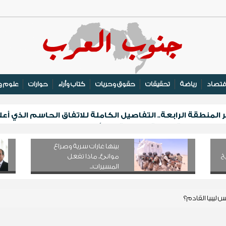
قتصاد
رياضة
تحقيقات
حقوق وحريات
كتاب وأراء
حوارات
علوم و
الأول لتعزيز الهوية والتعريف بالتراث السقطري في قلنسية
لف مكيف على الأسر النازحة والأشد احتياجًا في مأرب
بينها غارات سرية وصراع
خ
موانئ.. ماذا تفعل
المسيرات...
 ليبيا القادم؟