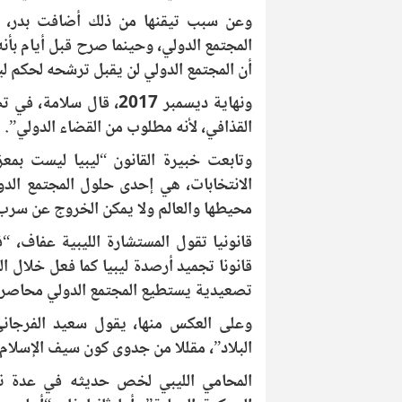
وعن سبب تيقنها من ذلك أضافت بدر، إ
المجتمع الدولي، وحينما صرح قبل أيام بأ
أن المجتمع الدولي لن يقبل ترشحه لحكم ليب
ونهاية ديسمبر 2017، قا
القذافي، لأنه مطلوب من القضاء الدولي”.
وتابعت خبيرة القانون “ليبيا ليست بمعز
الانتخابات، هي إحدى حلول المجتمع الدولي 
محيطها والعالم ولا يمكن الخروج عن سرب
قانونيا تقول المستشارة الليبية عفاف، 
قانونا تجميد أرصدة ليبيا كما فعل خلال ا
تصعيدية يستطيع المجتمع الدولي محاصرة ل
وعلى العكس منها، يقول سعيد الفرجاني،
البلاد”، مقللا من جدوى كون سيف الإسلام
المحامي الليبي لخص حديثه في عدة نقا