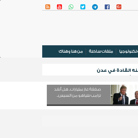
تكنولوجيا
ملفات ساخنة
من هنا وهناك
صفقة غاز بمليارات.. هل أنقذ
ترامب نتنياهو من السيس...