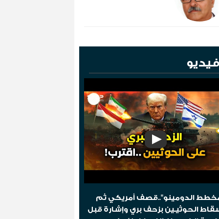
يديو
خطط الدومينو"..قصف أمريكي ثم
قاط الحوثيـين بزحف بري وإشارة قبل