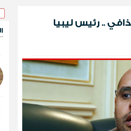
في .. رئيس ليبيا
ا
ك