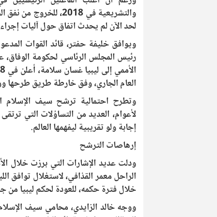
ورغم أن أغلب الفاعلين الرئيسيين في 
والتشريعية في 2018، للخ
لحد الآن لم يحدث اتفاق حول آليات إجراء 
ويوافق خليفة حفتر، قائد القوات المدع
العام الجاري، وفق خارطة طريق طرحها ووا
وتطرح احتمالية ترشح سيف الإسلام الق
لأعوام، العديد من التساؤلات التي ترتقى ل
إجابة ولو تقريبية ليفهمها العالم.
إرهاصات الترشح
ودلت عديد الإشارات التي برزت خلال الأ
الراحل معمر القذافي، لاستغلال توافق اللي
خلال فترة حكمه، للعودة لحكم ليبيا من جد