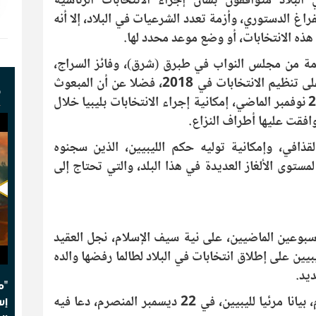
البلاد متوافقون بشأن إجراء الانتخابات الرئاسية
روج من نفق الفراغ الدستوري، وأزمة تعدد الشرعيات في البلاد، إلا أنه
هذه الانتخابات، أو وضع موعد محدد لها.
ومة من مجلس النواب في طبرق (شرق)، وفائز السراج،
رئيس المجلس الرئاسي لحكومة الوفاق، على تنظيم الانتخابات في 2018، فضلا عن أن المبعوث
ف
الأممي إلى ليبيا غسان سلامة، أعلن في 28 نوفمبر الماضي، إمكانية إجراء الانتخابات بليبيا خلال
فقت عليها أطراف النزاع.
ذافي، وإمكانية توليه حكم الليبيين، الذين سجنوه
مستوى الألغاز العديدة في هذا البلد، والتي تحتاج إلى
سبوعين الماضيين، على نية سيف الإسلام، نجل العقيد
بيين على إطلاق انتخابات في البلاد لطالما رفضها والده
يد.
"م
ووجه خالد الزايدي، محامي سيف الإسلام، بيانا مرئيا لليبيين، في 22 ديسمبر المنصرم، دعا فيه
إس