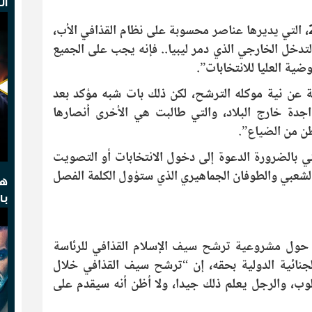
ال
الزايدي، وفي بيانه الذي بثته قناة ليبيا 24، التي يديرها عناصر محسوبة على نظام القذافي الأب،
ت عجاف من التدخل الخارجي الذي دمر ليبيا.. فإنه يجب على الجميع
ضية العليا للانتخابات”.
ن نية موكله الترشح، لكن ذلك بات شبه مؤكد بعد
اجدة خارج البلاد، والتي طالبت هي الأخرى أنصارها
طن من الضياع”.
ني بالضرورة الدعوة إلى دخول الانتخابات أو التصويت
 الشعبي والطوفان الجماهيري الذي ستؤول الكلمة الفصل
هج
با
، حول مشروعية ترشح سيف الإسلام القذافي للرئاسة
نائية الدولية بحقه، إن “ترشح سيف القذافي خلال
طلوب، والرجل يعلم ذلك جيدا، ولا أظن أنه سيقدم على