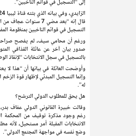
إلى “التسجيل في قوائم الناخبين”.
قال إنه “بعد مضي 7 سنوا
التسجيل في قوائم الناخبين بمنظومة المفو
ورغم أن محامي سيف، لم يفصح صراحة ع
صدور بيان آخر عن عائلة القذافي المتو
بالتسجيل في سجل الانتخابات “لإنقاذ الو
وأوضحت العائلة في بيانها أن “هذا لا يع
وإنما التسجيل المبدئي لإظهار قوة الزخم
له”.
هل يحق للمطلوب الدولي الترشح؟
وقالت خبيرة القانوني الدولي عفاف بدر
رغم وجود مذكرة توقيف من المحكمة الج
الانتخابات المقبلة أمر مستحيل، لأنه م
وضع نفسه في مواجهة المجتمع الدولي”.