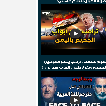
ضربة الكبرى لنظام خامنئي!
وم صنعاء .. ترامب يمطر الحوثيين
لجحيم ويقرع طبول الحرب ضد إيران !