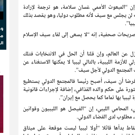
ن “المبعوث الأممي غسان سلامة، هو ترجمة لإرادة
نه لن يجلس مع سيف لأنه مطلوب دوليا، وهو يقصد بذلك
يا”.
وج
ل سلامة، في تصريحات صحفية، إنه “لا يسعى إلى لقاء سيف الإسلام
مو
ال
ل عن العالم، وإن قلنا أن الحل في الانتخابات فتلك
للأزمة الليبية، بالتالي ليبيا لا يمكنها الاستغناء عن
ك
 المجتمع الدولي لأجل سيف”.
“فرضا أن سيف، أصبح رئيسا فالمجتمع الدولي يستطيع
لثورة على حكم والده القذافي، إضافة لإجراءات قانونية
يبيا بها تماما كما يحصل مع إيران”.
 المحامي الليبي، إن “الفيصل هو الليبيون وقوانين
، مطلوب لدى القضاء الدولي.
ط بدأها قائلا “أولا ليبيا ليست موقعة على ميثاق