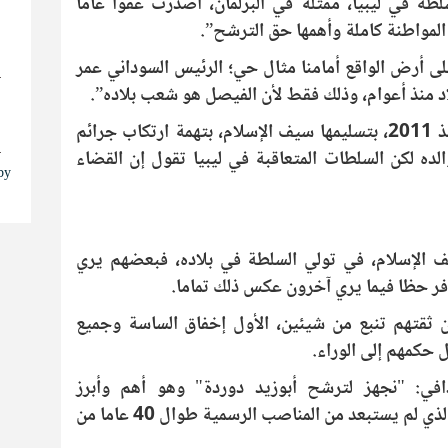
سلطة في ليبيا، ممثلة في البرلمان، أصدرت عفوا عاما
لمواطنة كاملة وأهمها حق الترشح”.
ا
على أرض الواقع أمامنا مثال حي؛ الرئيس السوداني عمر
اد منذ أعوام، وذلك فقط لأن الفيصل هو شعب بلاده”.
وتطالب المحكمة الجنائية الدولية ليبيا منذ 2011، بتسليمها سيف الإسلام، بتهمة ارتكاب جرائم
ا
الده لكن السلطات المتعاقبة في ليبيا تقول إن القضاء
s by
الإسلام، في تولي السلطة في بلاده، فبعضهم يري
فر حظا فيما يري آخرون عكس ذلك تماما.
إن ثقتهم تنبع من شيئين، الأول إخفاق الساسة وجميع
 حكمهم إلى الوراء.
ي: "نجهز لترشح أبوزيد دوردة" وهو أهم وأبرز
الشخصيات في نظام القذافي، لأنه الرجل الذي لم يستبعد من المناصب الرسمية طوال 40 عاما من