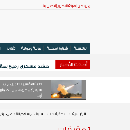
من نحن |
هيئة التحرير |
اتصل بنا
الرئيسية
شؤون محلية
عربية ودولية
تقارير
ا
أحدث اﻷخبار
انطلاق المخيم الصيفي 
بدعم كويتي .... تدشين مشروع لتوزيع أ
لعبة النفس الطويل.. من
سيفرغ مخزونه من الصواري
أو...
الرئيسية
تحقيقات
سيف الإسلام القذافي .. رئيس
تحقيقات