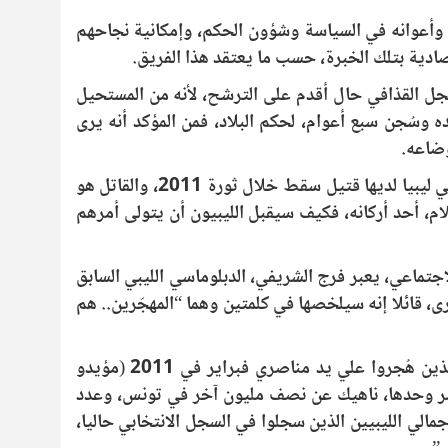
م وأعوانه في السياسة وشؤون الحكم، وإمكانية نجاحهم
ادية بتلك الخبرة، حسب ما يعتقد هذا الفريق.
نجل القذافي حال أقدم على الترشح، لأنه من المستحيل
 وسُجن سبع أعوام، لحكم البلاد، فمن المؤكد أنه يرى
وضاعه.
ويشير هذا الطرف إلى أن معظم البيوت في ليبيا لديها قتيل سقط خلال ثورة 2011، والقاتل هو
م، أحد أركانه، فكيف سيقبل الليبيون أن يتولى أمرهم
جتماعي، يعبر فرج الشريفي، الدبلوماسي الليبي السابق
، قائلا إنه سيلخصها في كلمتين وهما “المهجّرين.. هم
وأوضح الشريفي، إن “مناصرو القذافي الذين هُجروا علي يد مناصري فبراير في 2011 (مؤيدو
ر وحدها، ناهيك عن نصف مليون آخر في تونس، وعدد
مالي الليبيين الذين سجلوا في السجل الانتخابي حاليا،