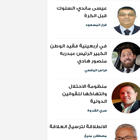
عيسى ماندي: السلوك
قبل الكرة
قرار المسعود
​في أربعينية فقيد الوطن
الكبير الرئيس عبدربه
منصور هادي
فراس اليافعي
منظومة الاحتلال
وانتهاكها للقوانين
الدولية
سري القدوة
الانطلاقة لترسيخ العلاقة
مصطفى منيغ