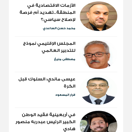
الأزمات الاقتصادية في
المنطقة...تهديد أم فرصة
لإصلاح سياسي؟
محمد حسن الساعدي
المجلس الإقليمي نموذج
للتدبير العالمي
مصطفى منيغ
عيسى ماندي: السلوك قبل
الكرة
قرار المسعود
​في أربعينية فقيد الوطن
الكبير الرئيس عبدربه منصور
هادي