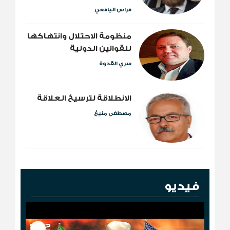
فراس اليافعي
منظومة الاحتلال وانتهاكها
للقوانين الدولية
سري القدوة
الانطلاقة لترسيخ العلاقة
مصطفى منيغ
فيديو