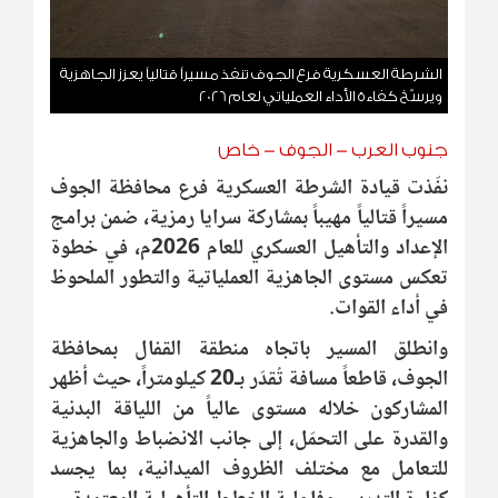
الشرطة العسكرية فرع الجوف تنفذ مسيراً قتالياً يعزز الجاهزية
ويرسّخ كفاءة الأداء العملياتي لعام 2026
جنوب العرب - الجوف - خاص
نفّذت قيادة الشرطة العسكرية فرع محافظة الجوف
مسيراً قتالياً مهيباً بمشاركة سرايا رمزية، ضمن برامج
الإعداد والتأهيل العسكري للعام 2026م، في خطوة
تعكس مستوى الجاهزية العملياتية والتطور الملحوظ
في أداء القوات.
وانطلق المسير باتجاه منطقة القفال بمحافظة
الجوف، قاطعاً مسافة تُقدّر بـ20 كيلومتراً، حيث أظهر
المشاركون خلاله مستوى عالياً من اللياقة البدنية
والقدرة على التحمّل، إلى جانب الانضباط والجاهزية
للتعامل مع مختلف الظروف الميدانية، بما يجسد