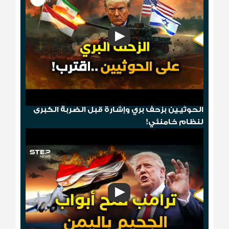
"مخطط الدومينو"..قصف أمريكي ثم إسقاط
الحوثيـين بزحف بري وإشارة قبل الضربة الكبرى
لنظام خامنئي!