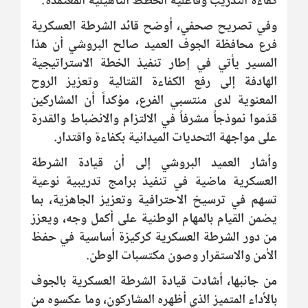
كفاءة التدريب وفاعلية الخطط التأهيلية المعتمدة.
وفي تصريح صحفي، أوضح قائد الشرطة العسكرية
فرع محافظة الجوف العميد صالح البروشي أن هذا
المسير يأتي في إطار تنفيذ الخطة الاستراتيجية
الهادفة إلى رفع الكفاءة القتالية وتعزيز الروح
المعنوية لدى منتسبي الفرع، مؤكداً أن المشاركين
قدّموا نموذجاً مشرفاً في الالتزام والانضباط والقدرة
على مواجهة التحديات الميدانية بكفاءة واقتدار.
وأشار العميد البروشي إلى أن قيادة الشرطة
العسكرية ماضية في تنفيذ برامج تدريبية نوعية
تسهم في ترسيخ الاحترافية وتعزيز الجاهزية، بما
يضمن القيام بالمهام الوطنية على أكمل وجه، ويعزز
من دور الشرطة العسكرية كركيزة أساسية في حفظ
الأمن والاستقرار وصون مكتسبات الوطن.
من جانبها، أشادت قيادة الشرطة العسكرية بالجوف
بالأداء المتميز الذي أظهره المشاركون، وما عكسوه من