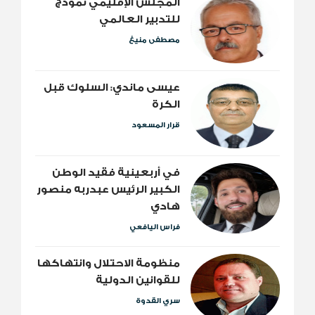
المجلس الإقليمي نموذج
للتدبير العالمي
مصطفى منيغ
عيسى ماندي: السلوك قبل
الكرة
قرار المسعود
​في أربعينية فقيد الوطن
الكبير الرئيس عبدربه منصور
هادي
فراس اليافعي
منظومة الاحتلال وانتهاكها
للقوانين الدولية
سري القدوة