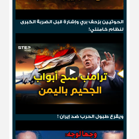
"مخطط الدومينو"..قصف أمريكي ثم إسقاط
الحوثيـين بزحف بري وإشارة قبل الضربة الكبرى
لنظام خامنئي!
هجوم صنعاء .. ترامب يمطر الحوثيين بالجحيم
ويقرع طبول الحرب ضد إيران !