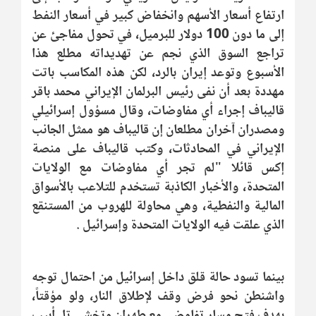
ارتفاع أسعار الأسهم وانخفاض كبير في أسعار النفط
إلى ما دون 100 دولار للبرميل، في تحول مفاجئ عن
تراجع السوق الذي نجم عن تهديداته مطلع هذا
الأسبوع وتوعد إيران بالرد، لكن ‌هذه المكاسب باتت
مهددة بعد أن نفى رئيس البرلمان الإيراني محمد باقر
قاليباف إجراء أي مفاوضات، وقال مسؤول إسرائيلي
ومصدران آخران مطلعان إن قاليباف هو ممثل الجانب
الإيراني في المحادثات، وكتب قاليباف على منصة
إكس قائلا "لم تجر أي مفاوضات مع الولايات
المتحدة، والأخبار الكاذبة تستخدم للتلاعب بالأسواق
المالية والنفطية، وهي محاولة للهروب من المستنقع
الذي علقت فيه الولايات المتحدة وإسرائيل .
بينما تسود حالة قلق داخل إسرائيل من احتمال توجه
واشنطن نحو فرض وقف لإطلاق النار، ولو مؤقتاً،
بهدف فتح مسار تفاوضي مع طهران وتخشى تل أبيب