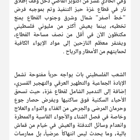
وفي الحادي عشر من أكتوبر الماضي دخل وقف إطلاق
نار في قطاع غزة حيز التنفيذ وتم بموجبه فرض
"خط أصفر" شمال وشرق وجنوب القطاع يمنع
تخطيه، بينما يعيش أكثر من مليوني فلسطيني
مكتظون الآن في أقل من نصف مساحة القطاع،
ويفتقر معظم النازحين إلى مواد الإيواء الكافية
لحمايتهم من الأمطار والرياح .
الشعب الفلسطيني بات يواجه حرباً مفتوحة تشمل
الإبادة الجماعية والتطهير العرقي والتهجير القسري،
إضافة إلى التدمير الشامل لقطاع غزة، حيث تسحق
الأحياء السكنية فوق ساكنيها ويفرض حصار جوع
وحرمان المرضى والجرحى من الغذاء والدواء والعلاج
وخاصة في فصل الشتاء والأجواء القاسية والممطرة
وانعدام وسائل التدفئة والعيش في خيام من قماش
بالية، وما يحدث ليس انتهاكاً عرضياً، بل ممارسات