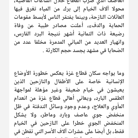
العاصف الذي ضرب القطاع خلال الساعات الماضية،
محولا آلاف الخيام إلى برك من المياه تغرق فيها
العائلات النازحة، وبينما يفتقر الناس لأبسط مقومات
الحماية والدفء، أعلنت مصادر طبية عن وفاة
رضيعة ذات الثمانية أشهر نتيجة البرد القارس،
وانهيار العديد من المباني المدمرة مخلفا عدد من
الضحايا في مشهد يجسد حجم الكارثة .
وما يواجه سكان قطاع غزة يعكس خطورة الأوضاع
الإنسانية خاصة على الأطفال والنازحين الذين
يعيشون في خيام ضعيفة وغير مؤهلة لمواجهة
الطقس البارد، ويعاني أهالي قطاع غزة من انعدام
المأوي والعلاج، وعدم وجود وسائل التدفئة في ظل
منخفض جوي عاصف وبارد وماطر، ولا يشكل
المنخفض الجوي خطرا على النازحين في الخيام
فقط، بل أيضا على عشرات آلاف الأسر التي تقطن في