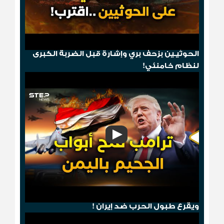
"مخطط الدومينو"..قصف أمريكي ثم إسقاط
الحوثيـين بزحف بري وإشارة قبل الضربة الكبرى
لنظام خامنئي!
هجوم صنعاء .. ترامب يمطر الحوثيين بالجحيم
ويقرع طبول الحرب ضد إيران !