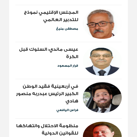
المجلس الإقليمي نموذج
للتدبير العالمي
مصطفى منيغ
عيسى ماندي: السلوك قبل
الكرة
قرار المسعود
​في أربعينية فقيد الوطن
الكبير الرئيس عبدربه منصور
هادي
فراس اليافعي
منظومة الاحتلال وانتهاكها
للقوانين الدولية