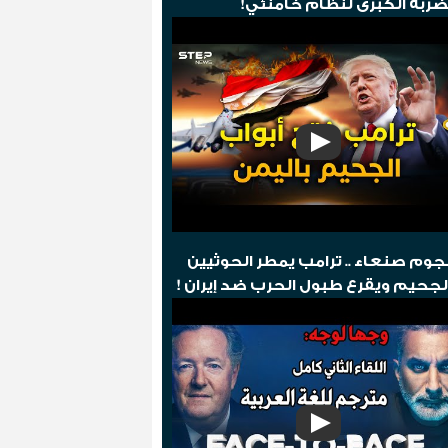
ضربة الكبرى لنظام خامنئي!
وم صنعاء .. ترامب يمطر الحوثيين
لجحيم ويقرع طبول الحرب ضد إيران !