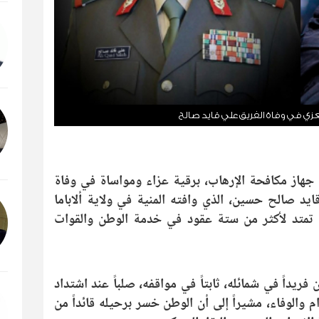
يعزي في وفاة الفريق علي قايد صالح
جهاز مكافحة الإرهاب، برقية عزاء ومواساة في وفاة
قايد صالح حسين، الذي وافته المنية في ولاية ألاباما
رة تمتد لأكثر من ستة عقود في خدمة الوطن والقوات
 فريداً في شمائله، ثابتاً في مواقفه، صلباً عند اشتداد
م والوفاء، مشيراً إلى أن الوطن خسر برحيله قائداً من