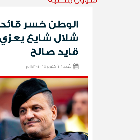
الوطن خسر قائدا م
شلال شايع يعزي 
قايد صالح
الأحد 26 أكتوبر 2025 11:39 م