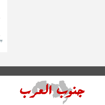
ا
ا
s by