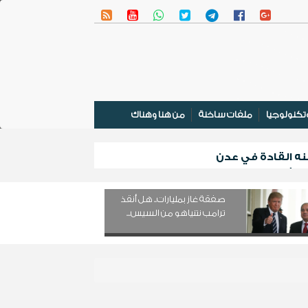
تكنولوجيا
ملفات ساخنة
من هنا وهناك
نه القادة في عدن
 المشترك
صفقة غاز بمليارات.. هل أنقذ
ترامب نتنياهو من السيس...