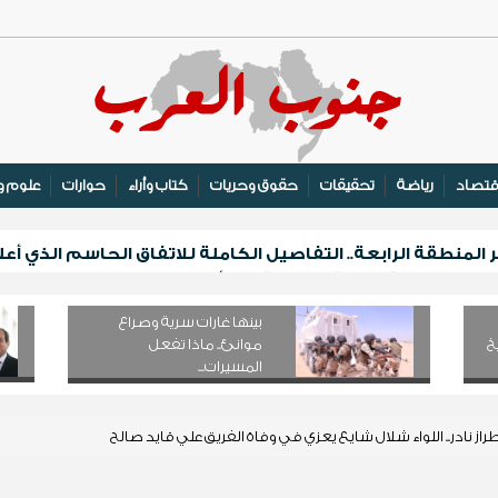
قتصاد
رياضة
تحقيقات
حقوق وحريات
كتاب وأراء
حوارات
علوم و
منطقة الرابعة.. التفاصيل الكاملة للاتفاق الحاسم الذي أعل
يلتقي برئيسة اللجنة الوطنية للمرأة لبحث التنسيق والتعاون
الهوية والتعريف بالتراث السقطري في قلنسية
بينها غارات سرية وصراع
لف مكيف على الأسر النازحة والأشد احتياجًا في مأرب
خ
موانئ.. ماذا تفعل
المسيرات...
ز نادر.. اللواء شلال شايع يعزي في وفاة الفريق علي قايد صالح