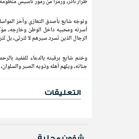
طراز نادر، ورمزاً من رموز تأسيس منظومة 
وتوجّه شايع بأصدق التعازي وأحرّ المواساة
أسرته ومحبيه داخل الوطن وخارجه، مؤكداً
الرجال الذين تُسرد سيرهم لا لتُرثى، بل لتُ
وختم شايع برقيته بالدعاء للفقيد بالرحم
جناته، ويلهم أهله وذويه الصبر والسلوان، وإ
التعليقات
شؤون محلية