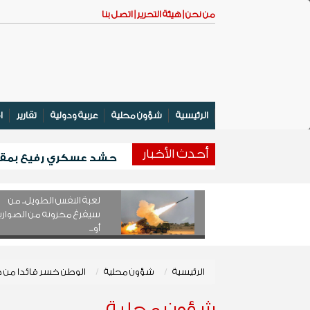
من نحن |
هيئة التحرير |
اتصل بنا
الرئيسية
شؤون محلية
عربية ودولية
تقارير
ا
أحدث اﻷخبار
حشد عسكري رفيع بمقر ال
وزير التعليم الفني والتدريب المهني 
انطلاق المخيم الصيفي الأول لتعزيز 
لعبة النفس الطويل.. من
بدعم كويتي .... تدشين مشروع لتوزيع أ
سيفرغ مخزونه من الصواري
أو...
الرئيسية
شؤون محلية
الوطن خسر قائدا من طرا
شؤون محلية