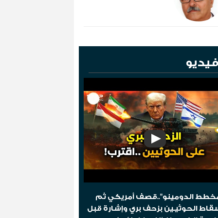
يديو
خطط الدومينو"..قصف أمريكي ثم
قاط الحوثيـين بزحف بري وإشارة قبل