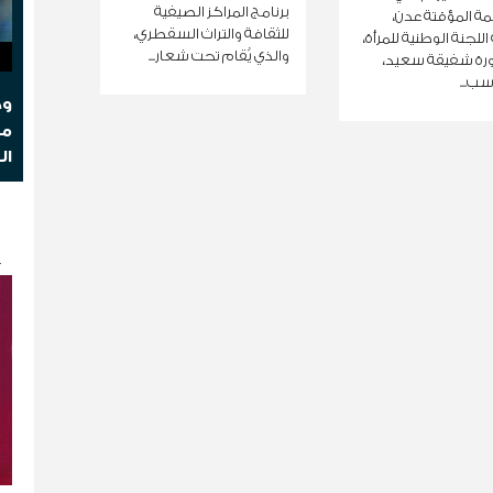
برنامج المراكز الصيفية
ة المؤقتة عدن،
للثقافة والتراث السقطري،
للجنة الوطنية للمرأة،
والذي يُقام تحت شعار...
ورة شفيقة سعيد،
ب...
وج
مو
ال
ك