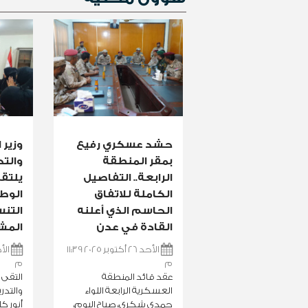
حشد عسكري رفيع
وزير 
بمقر المنطقة
والت
الرابعة.. التفاصيل
يلتقي
الكاملة للاتفاق
الوطن
الحاسم الذي أعلنه
التنس
القادة في عدن
المش
الأحد 26 أكتوبر 2025 11:39
م
م
عقد قائد المنطقة
التقى و
العسكرية الرابعة اللواء
والتدر
حمدي شكري، صباح اليوم،
أنور ك