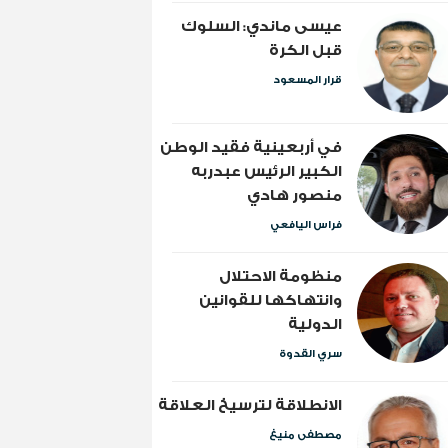
عيسى ماندي: السلوك
قبل الكرة
قرار المسعود
​في أربعينية فقيد الوطن
الكبير الرئيس عبدربه
منصور هادي
فراس اليافعي
منظومة الاحتلال
وانتهاكها للقوانين
الدولية
سري القدوة
الانطلاقة لترسيخ العلاقة
مصطفى منيغ