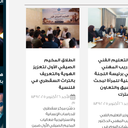
ال
التعليم الفني
انطلاق المخيم
دريب المهني
الصيفي الأول لتعزيز
 برئيسة اللجنة
الهوية والتعريف
هج
ية للمرأة لبحث
بالتراث السقطري في
با
يق والتعاون
قلنسية
ترك
الأحد 26 أكتوبر 2025 11:39
م
الأحد 26 أكتوبر 2025 11:39
دشّن مركز سقطرى
للدراسات الإنسانية
زير التعليم الفني
والاستراتيجية فعاليات
يب المهني، الدكتور
المخيم الصيفي الأول ضمن
لشات، اليوم، في