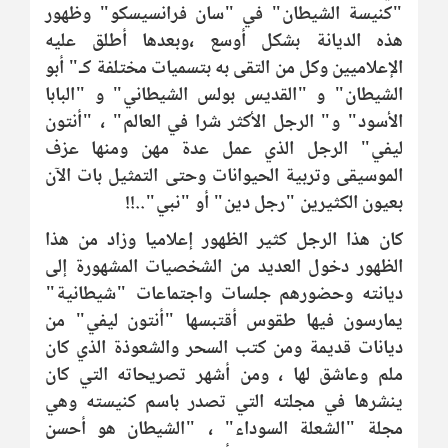
"كنيسة الشيطان" في "سان فرانسيسكو" وظهور
هذه الديانة بشكل أوسع ،وبعدها أطلق عليه
الإعلاميين وكل من التقى به بتسميات مختلفة كـ" أبو
الشيطان" و "القديس بولس الشيطاني" و "البابا
الأسود" و" الرجل الأكثر شرا في العالم" ، "أنتون
ليفي" الرجل الذي عمل عدة مهن ومنها عزف
الموسيقى وتربية الحيوانات وحتى التمثيل بات الآن
بعيون الكثيرين "رجل دين" أو "نبي"..!!
كان هذا الرجل كثير الظهور إعلاميا وزاد من هذا
الظهور دخول العديد من الشخصيات المشهورة إلى
ديانته وحضورهم جلسات واجتماعات "شيطانية"
يمارسون فيها طقوس أقتبسها "أنتون ليفي" من
ديانات قديمة ومن كتب السحر والشعوذة الذي كان
ملم وعاشق لها ، ومن أشهر تصريحاته التي كان
ينشرها في مجلته التي تصدر باسم كنيسته وهي
مجلة "الشعلة السوداء" ، "الشيطان هو أحسن