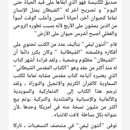
صديق للكنيسة فهو الذي أبقاها على قيد الحياة حتى
اليوم" و تصريح آخر له "الشيطان يمثل الإنسان
تماما كحيوان آخر، أحيانا أحسن وأغلب الوقت أسوأ
من الذين يمشون على الأربع لأنه بسبب تطوره الروحي
والعقلي أصبح أشرس حيوان على الأرض"
قام "أنتون ليفي" بتأليف عدد من الكتب تحتوي على
أفكاره وفلسفته "الشيطانية " وكان يكرر دائما أن
"الشيطان" مظلوم وضحية ، ولقد قراءة أشهر كتاب
له منذ أكثر من عقد وهو "الكتاب المقدس الشيطاني"
الذي يعتبره أتباعه كتاب مقدس مشابه تماما للكتب
السماوية كالقرآن الكريم والانجيل والتوراة ، ولقد
ترجم هذا الكتاب إلى الدنماركية والسويدية
والألمانية والإسبانية والفنلندية والتركية ،وتم بيع
أكثر من مليون نسخة منه في أمريكا وحدها ،لأن
عنوانه بكل بساطة لافت للانتباه .
توفى "أنتون ليفي" في منتصف التسعينات ، تاركا