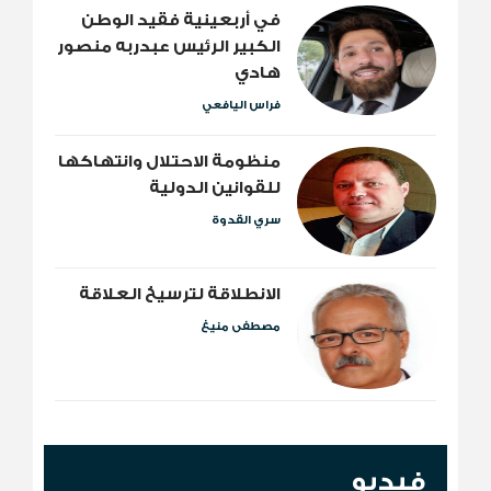
​في أربعينية فقيد الوطن
الكبير الرئيس عبدربه منصور
هادي
فراس اليافعي
منظومة الاحتلال وانتهاكها
للقوانين الدولية
سري القدوة
الانطلاقة لترسيخ العلاقة
مصطفى منيغ
فيديو