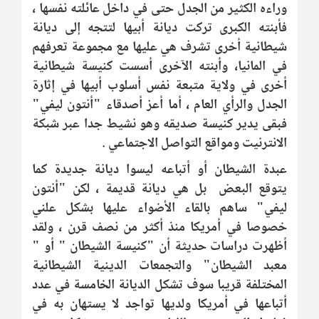
وراءه الكثير من الجدل حتى في داخل عائلته نفسها ،
فأبنته الكبرى تركت ديانة أبيها لتتجه إلى ديانة
شيطانية أخرى تشرف هي عليها مع مجموعة تعرفهم
في المانيا، وأبنته الآخرى أسست كنيسة شيطانية
أخرى في ولاية متبعة نفس أسلوب أبيها في إثارة
الجدل والرأي العام ، أما أعز أصدقاء "أنتون ليفي"
فبقى يدير كنيسة صديقه وهو نشيط جدا عبر شبكة
الانترنيت ومواقع التواصل الاجتماعي .
عبدة الشيطان أو أتباعه ليسوا ديانة جديدة كما
يتوقع البعض بل هي ديانة قديمة ، لكن "أنتون
ليفي" ساهم بالقاء الأضواء عليها بشكل علني
خصوصا في أمريكا منذ أكثر من نصف قرن ، ولقد
أظهرت دراسات حديثة أن "كنيسة الشيطان " أو "
معبد الشيطان" والتجمعات الدينية الشيطانية
المختلفة قريبا سوف تشكل الديانة الخامسة في عدد
أتباعها في أمريكا ولديها تواجد لا يستهان به في