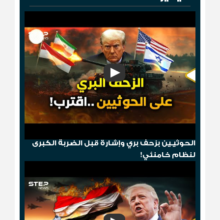
"مخطط الدومينو"..قصف أمريكي ثم إسقاط
الحوثيـين بزحف بري وإشارة قبل الضربة الكبرى
لنظام خامنئي!