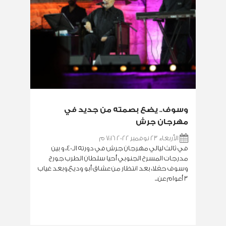
وسوف.. يضع بصمته من جديد في
مهرجان جرش
الأربعاء 23 نوفمبر 2022 7:16 م
في ثالث ليالي مهرجان جرش في دورته الـ40، و بين
مدرجات المسرح الجنوبي أحيا سلطان الطرب جورج
وسوف حفلا، بعد انتظار من عشاق أبو وديع.وبعد غياب
3 أعوام عن...