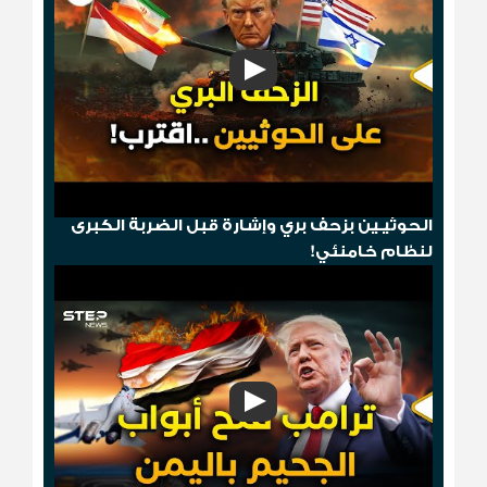
"مخطط الدومينو"..قصف أمريكي ثم إسقاط
الحوثيـين بزحف بري وإشارة قبل الضربة الكبرى
لنظام خامنئي!