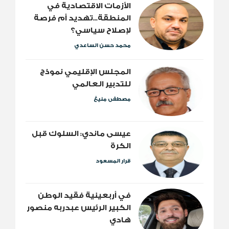
الأزمات الاقتصادية في
المنطقة...تهديد أم فرصة
لإصلاح سياسي؟
محمد حسن الساعدي
المجلس الإقليمي نموذج
للتدبير العالمي
مصطفى منيغ
عيسى ماندي: السلوك قبل
الكرة
قرار المسعود
​في أربعينية فقيد الوطن
الكبير الرئيس عبدربه منصور
هادي