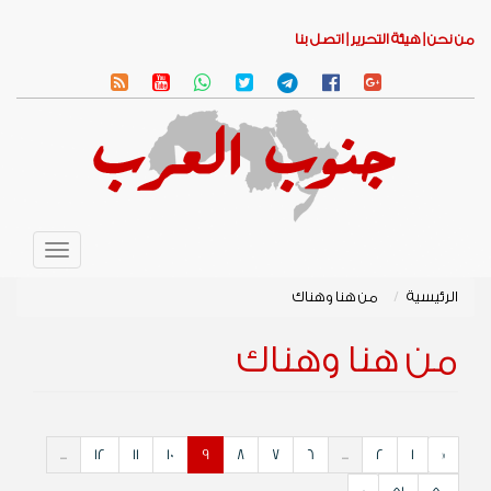
من نحن |
هيئة التحرير |
اتصل بنا
Toggle
avigation
الرئيسية
من هنا وهناك
من هنا وهناك
...
12
11
10
9
8
7
6
...
2
1
«