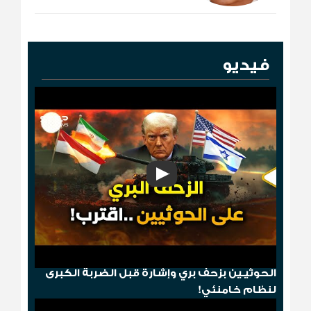
فيديو
"مخطط الدومينو"..قصف أمريكي ثم إسقاط
الحوثيـين بزحف بري وإشارة قبل الضربة الكبرى
لنظام خامنئي!