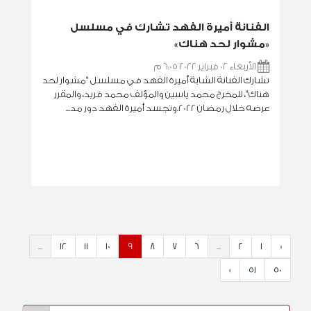
الفنانة أميرة الفهد تشارك في مسلسل
«مشوار لحد هناك»
الأربعاء 02 فبراير 2022 6:05 م
تشارك الفنانة الشابة أميرة الفهد في مسلسل "مشوار لحد
هناك"، للمخرج محمد ياسين والمؤلف محمد فريد، والمقرر
عرضه خلال رمضان 2022.وتجسد أميرة الفهد دور مد...
...
12
11
10
9
8
7
6
...
2
1
«
»
51
50