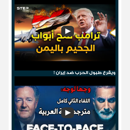
هجوم صنعاء .. ترامب يمطر الحوثيين بالجحيم
ويقرع طبول الحرب ضد إيران !