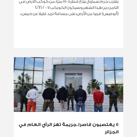
يقترب جرم سماوي يبلغ قطره 150 مترا، من كوكب الأرض في
الثامن من هذا الشهر.وسيكون الكويكب 2007 UY1
(أبوفيس) قريبا من الأرض، على مسافة تزيد قليلاً عن خمس...
5 يغتصبون قاصرا..جريمة تهز الرأي العام في
الجزائر