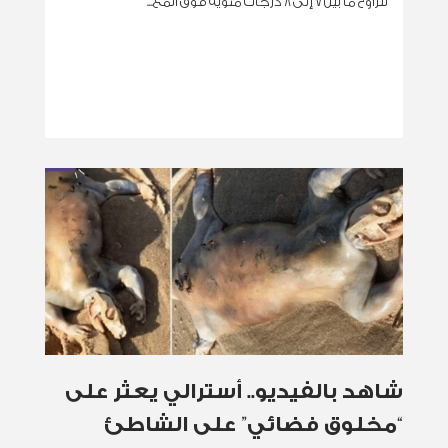
تتراوح ما بين 7 إلى 8 درجات مئوية فوق المع...
شاهد بالفيديو.. أسترالي يعثر على
“مخلوق فضائي” على الشاطئ