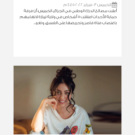
الخميس 03 فبراير 2022 4:45 م
أعلنت مصالح الدرك الوطني في الجزائر، الخميس، أن فرقة
حماية الأحداث اعتقلت 5 أشخاص في ولاية تيبازة لاتهامهم
باغتصاب فتاة قاصر وتحريضها على الفسق. وتعو...