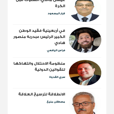
الكرة
قرار المسعود
​في أربعينية فقيد الوطن
الكبير الرئيس عبدربه منصور
هادي
فراس اليافعي
منظومة الاحتلال وانتهاكها
للقوانين الدولية
سري القدوة
الانطلاقة لترسيخ العلاقة
مصطفى منيغ