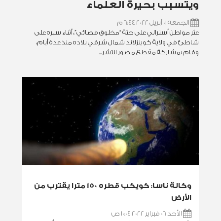
ويتسبب بحيرة العلماء
الجمعة 01 أبريل 2022 6:44 م
عثر مواطن أسترالي على جثة “مخلوق فضائي”، أثناء سيره على
شاطئ في ولاية كوينزلاند شمال شرقي بلاده منذ عدة أيام،
وقام بمشاركة مقطع مصور انتشر...
وكالة ناسا: كويكب قطره 150 مترا يقترب من
الأرض
الأحد 06 فبراير 2022 10:04 ص