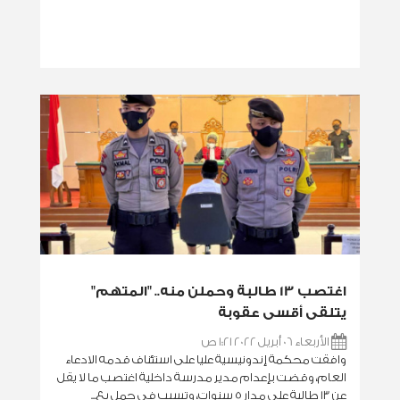
اغتصب 13 طالبة وحملن منه.. "المتهم"
يتلقى أقسى عقوبة
الأربعاء 06 أبريل 2022 1:21 ص
وافقت محكمة إندونيسية عليا على استئناف قدمه الادعاء
العام، وقضت بإعدام مدير مدرسة داخلية اغتصب ما لا يقل
عن 13 طالبة على مدار 5 سنوات، وتسبب في حمل بع...