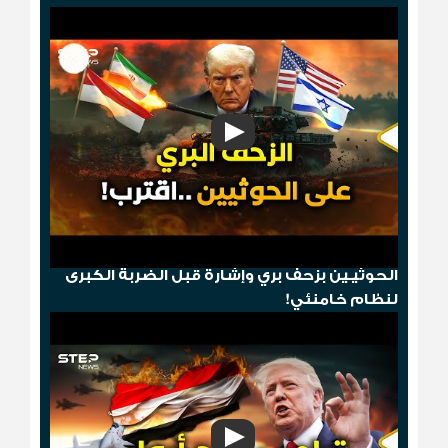
"مخطط الدومينو"..قصف أمريكي ثم إسقاط
الحوثيـين بزحف بري وإشارة قبل الضربة الكبرى
لنظام خامنئي!