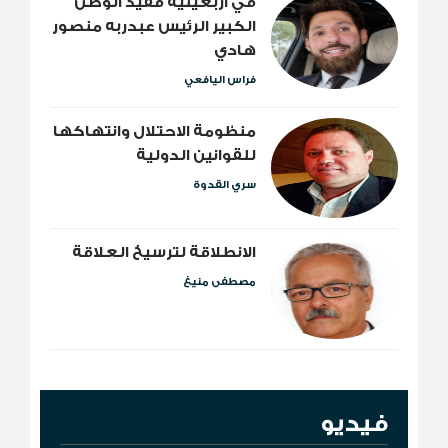
​في أربعينية فقيد الوطن
الكبير الرئيس عبدربه منصور
هادي
فراس اليافعي
منظومة الاحتلال وانتهاكها
للقوانين الدولية
سري القدوة
الانطلاقة لترسيخ العلاقة
مصطفى منيغ
فيديو