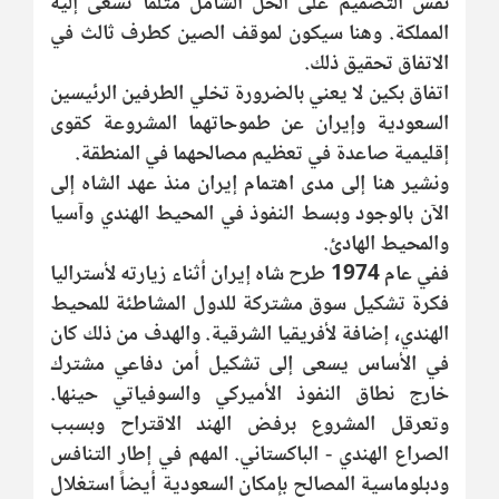
نفس التصميم على الحل الشامل مثلما تسعى إليه
المملكة. وهنا سيكون لموقف الصين كطرف ثالث في
الاتفاق تحقيق ذلك.
اتفاق بكين لا يعني بالضرورة تخلي الطرفين الرئيسين
السعودية وإيران عن طموحاتهما المشروعة كقوى
إقليمية صاعدة في تعظيم مصالحهما في المنطقة.
ونشير هنا إلى مدى اهتمام إيران منذ عهد الشاه إلى
الآن بالوجود وبسط النفوذ في المحيط الهندي وآسيا
والمحيط الهادئ.
ففي عام 1974 طرح شاه إيران أثناء زيارته لأستراليا
فكرة تشكيل سوق مشتركة للدول المشاطئة للمحيط
الهندي، إضافة لأفريقيا الشرقية. والهدف من ذلك كان
في الأساس يسعى إلى تشكيل أمن دفاعي مشترك
خارج نطاق النفوذ الأميركي والسوفياتي حينها.
وتعرقل المشروع برفض الهند الاقتراح وبسبب
الصراع الهندي - الباكستاني. المهم في إطار التنافس
ودبلوماسية المصالح بإمكان السعودية أيضاً استغلال