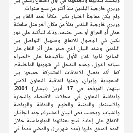
ويمسك بيديهما ويجمعهما في أول اجتماع رسمي بين
وزيري خارجية البلدين منذ أكثر من سبع سنوات.
ولم يكن مفاجئاً اختيار بكين مكاناً لعقد اللقاء بين
وزيري خارجية البلدين بدلاً من مكان آخر مثل سلطنة
عمان أو العراق أو حتى جنيف، وذلك للتأكيد على دور
بكين في الوصول للاتفاق وتسهيل التواصل بين
البلدين. وشدد البيان الذي صدر على أثر اللقاء على
المبادئ ذاتها للقاء الأول بتأكيدهما على «احترام
سيادة الدول، وعدم التدخل في شؤونها الداخلية»،
كما أكد تفعيل الاتفاقات المشتركة جميعها بين
السعودية وإيران، ومنها اتفاقية التعاون الأمني
بينهما، الموقعة في 17 أبريل (نيسان) 2001،
واتفاقية التعاون في مجالات الاقتصاد والتجارة
والاستثمار والتقنية والعلوم والثقافة والرياضة
والشباب. وبحسب نص البيان المشترك، جدد الجانبان
الاتفاق على إعادة فتح بعثاتهما الدبلوماسية خلال
المدة المتفق عليها (مدة شهرين)، والمضي قدماً في