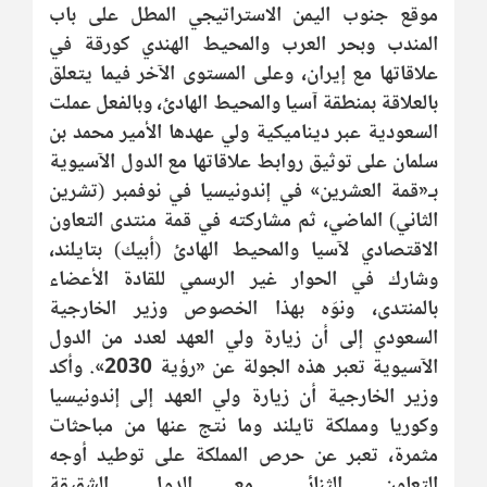
موقع جنوب اليمن الاستراتيجي المطل على باب
المندب وبحر العرب والمحيط الهندي كورقة في
علاقاتها مع إيران، وعلى المستوى الآخر فيما يتعلق
بالعلاقة بمنطقة آسيا والمحيط الهادئ، وبالفعل عملت
السعودية عبر ديناميكية ولي عهدها الأمير محمد بن
سلمان على توثيق روابط علاقاتها مع الدول الآسيوية
بـ«قمة العشرين» في إندونيسيا في نوفمبر (تشرين
الثاني) الماضي، ثم مشاركته في قمة منتدى التعاون
الاقتصادي لآسيا والمحيط الهادئ (أبيك) بتايلند،
وشارك في الحوار غير الرسمي للقادة الأعضاء
بالمنتدى، ونوّه بهذا الخصوص وزير الخارجية
السعودي إلى أن زيارة ولي العهد لعدد من الدول
الآسيوية تعبر هذه الجولة عن «رؤية 2030». وأكد
وزير الخارجية أن زيارة ولي العهد إلى إندونيسيا
وكوريا ومملكة تايلند وما نتج عنها من مباحثات
مثمرة، تعبر عن حرص المملكة على توطيد أوجه
التعاون الثنائي مع الدول الشقيقة