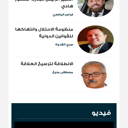
هادي
فراس اليافعي
منظومة الاحتلال وانتهاكها
للقوانين الدولية
سري القدوة
الانطلاقة لترسيخ العلاقة
مصطفى منيغ
فيديو