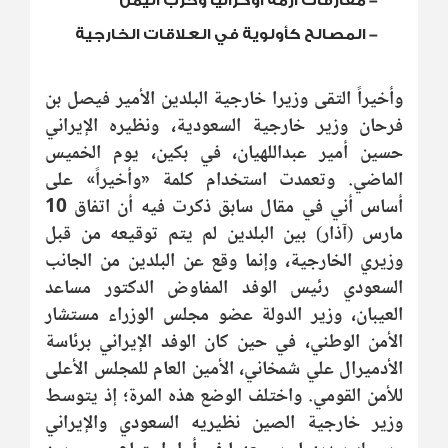
-
مفارقات أزمة أوكرانيا وحرب اليمن
-
المصالح كأولوية في العلاقات الخارجية
وأخيراً التقى وزيرا خارجية البلدين الأمير فيصل بن
فرحان وزير خارجية السعودية، ونظيره الإيراني
حسين أمير عبداللهيان، في بكين، يوم الخميس
الماضي. وتعمدت استخدام كلمة «وأخيراً» على
أساس أني في مقال سابق ذكرت فيه أن اتفاق 10
مارس (آذار) بين البلدين لم يتم توقيعه من قبل
وزيري الخارجية، وإنما وقع عن البلدين من الجانب
السعودي رئيس الوفد المفاوض الدكتور مساعد
العيبان، وزير الدولة عضو مجلس الوزراء مستشار
الأمن الوطني، في حين كان الوفد الإيراني برئاسة
الأدميرال علي شمخاني، الأمين العام للمجلس الأعلى
للأمن القومي. واختلف الوضع هذه المرة؛ إذ يتوسط
وزير خارجية الصين نظيريه السعودي والإيراني