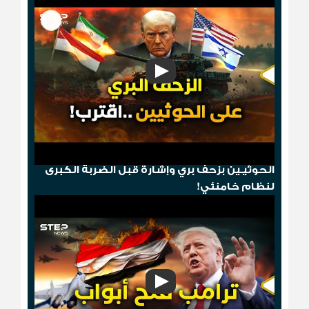
"مخطط الدومينو"..قصف أمريكي ثم إسقاط
الحوثيـين بزحف بري وإشارة قبل الضربة الكبرى
لنظام خامنئي!