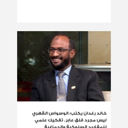
خالد رغدان يكتب: الوسواس القهري
ليس مجرد قلق عابر.. تفكيك علمي
للمقاييد السلوكية والدماغية