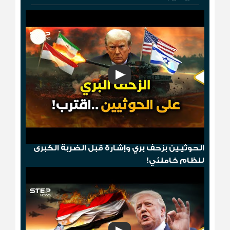
"مخطط الدومينو"..قصف أمريكي ثم إسقاط
الحوثيـين بزحف بري وإشارة قبل الضربة الكبرى
لنظام خامنئي!