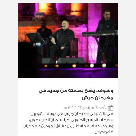
وسوف.. يضع بصمته من جديد في
مهرجان جرش
الأحد 18 سبتمبر 2022 7:02 م
في ثالث ليالي مهرجان جرش في دورته الـ40، و بين
مدرجات المسرح الجنوبي أحيا سلطان الطرب جورج
وسوف حفلا، بعد انتظار من عشاق أبو وديع.وبعد غياب
3 أعوام عن...