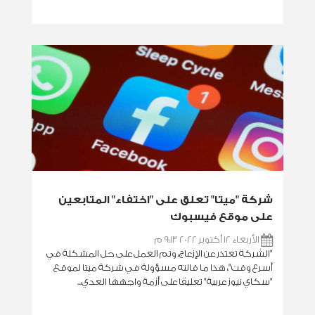
شركة "ميتا" تعلق على "اختفاء" المتابعين
على موقع فيسبوك
الأربعاء 12 أكتوبر 2022 9:13 م
"الشركة تعتذر عن الإزعاج، وتم العمل على حل المشكلة في
أسرع وقت"، هذا ما قالته مسؤولة في شركة ميتا لموقع
"سكاي نيوز عربية" تعليقا على أزمة واجهها العدي...