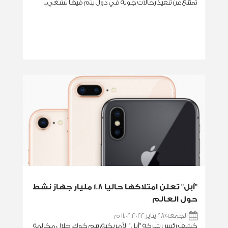
تمتنع عن تنفيذ رحالات جوية في دول يتم فيها تشغي...
‏"آبل" تعلن امتلاكها حاليا 1.8 مليار جهاز نشط
حول العالم
الجمعة 28 يناير 2022 11:02 م
كشف رئيس شركة "آبل" الأمريكية، تيم كوك، خلال مكالمة