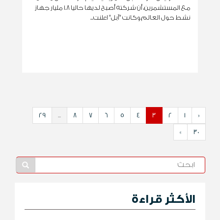
مع المستشمرين، أن شركته أصبح لديها ‏حاليا 1.8 مليار جهاز
نشط حول العالم.‏وكانت "آبل" اعلنت...
29
...
8
7
6
5
4
3
2
1
«
»
30
الأكثر قراءة