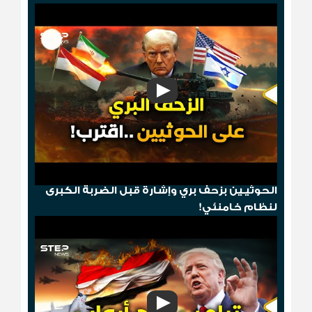
"مخطط الدومينو"..قصف أمريكي ثم إسقاط
الحوثيـين بزحف بري وإشارة قبل الضربة الكبرى
لنظام خامنئي!