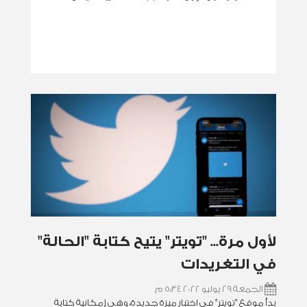
‏لأول مرة... "تويتر" يتيح كتابة "الحالة"
في التغريدات
الجمعة 29 يوليو 2022 5:34 م
بدأ موقع "تويتر" في اختبار ميزة جديدة، وهي إمكانية كتابة