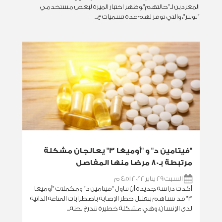
المغردين لـ"حالتهم".‏وظهر اختبار الميزة لبعض مستخدمي
"تويتر"، والتي توفر لهم عدة تسميات ج...
"فيتامين د" و "أوميغا 3" يعالجان مشكلة
مرتبطة بـ80 مرضا منها المفاصل
السبت 29 يناير 2022 4:51 م
أكدت دراسة جديدة أن تناول "فيتامين د" ومكملات "أوميغا
3" قد تساهم بتقليل خطر الإصابة باضطرابات المناعة الذاتية
لدى الإنسان، وهي مشكلة خطيرة تندرج تحته...