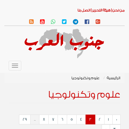
من نحن |
هيئة التحرير |
اتصل بنا
Toggle
avigation
الرئيسية
علوم وتكنولوجيا
علوم وتكنولوجيا
29
...
8
7
6
5
4
3
2
1
«