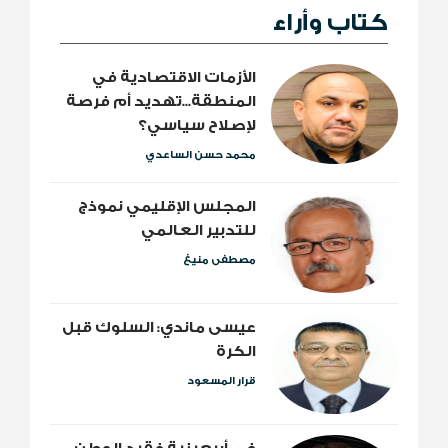
كتاب وأراء
الأزمات الاقتصادية في
المنطقة...تهديد أم فرصة
لإصلاح سياسي؟
محمد حسن الساعدي
المجلس الإقليمي نموذج
للتدبير العالمي
مصطفى منيغ
عيسى ماندي: السلوك قبل
الكرة
قرار المسعود