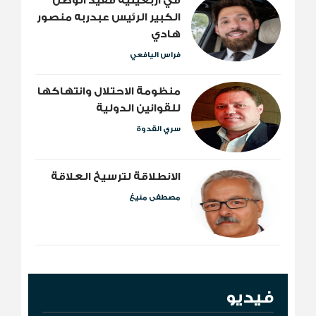
​في أربعينية فقيد الوطن
الكبير الرئيس عبدربه منصور
هادي
فراس اليافعي
منظومة الاحتلال وانتهاكها
للقوانين الدولية
سري القدوة
الانطلاقة لترسيخ العلاقة
مصطفى منيغ
فيديو