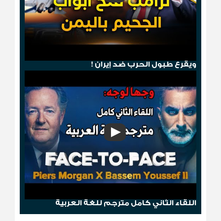
هجوم صنعاء .. ترامب يمطر الحوثيين بالجحيم
ويقرع طبول الحرب ضد إيران !
وجها لوجه: باسم يوسف مع بيرس مورغان
اللقاء الثاني كامل مترجم للغة العربية